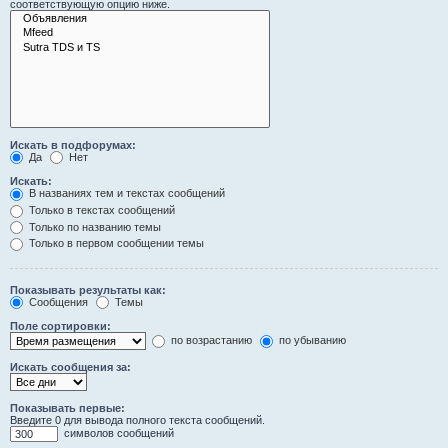
соответствующую опцию ниже.
Искать в подфорумах:
Да
Нет
Искать:
В названиях тем и текстах сообщений
Только в текстах сообщений
Только по названию темы
Только в первом сообщении темы
Показывать результаты как:
Сообщения
Темы
Поле сортировки:
по возрастанию
по убыванию
Искать сообщения за:
Показывать первые:
Введите 0 для вывода полного текста сообщений.
символов сообщений