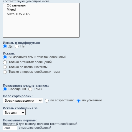
соответствующую опцию ниже.
Искать в подфорумах:
Да
Нет
Искать:
В названиях тем и текстах сообщений
Только в текстах сообщений
Только по названию темы
Только в первом сообщении темы
Показывать результаты как:
Сообщения
Темы
Поле сортировки:
по возрастанию
по убыванию
Искать сообщения за:
Показывать первые:
Введите 0 для вывода полного текста сообщений.
символов сообщений