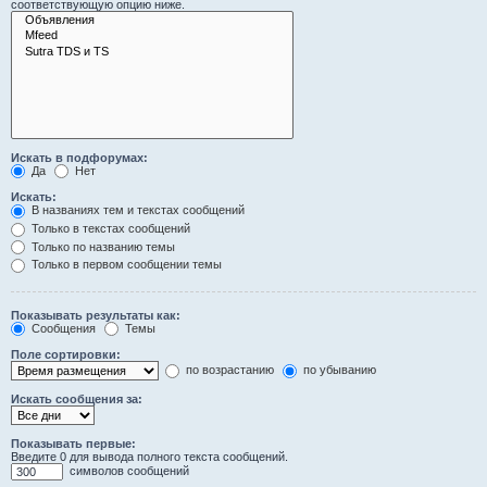
соответствующую опцию ниже.
Искать в подфорумах:
Да
Нет
Искать:
В названиях тем и текстах сообщений
Только в текстах сообщений
Только по названию темы
Только в первом сообщении темы
Показывать результаты как:
Сообщения
Темы
Поле сортировки:
по возрастанию
по убыванию
Искать сообщения за:
Показывать первые:
Введите 0 для вывода полного текста сообщений.
символов сообщений