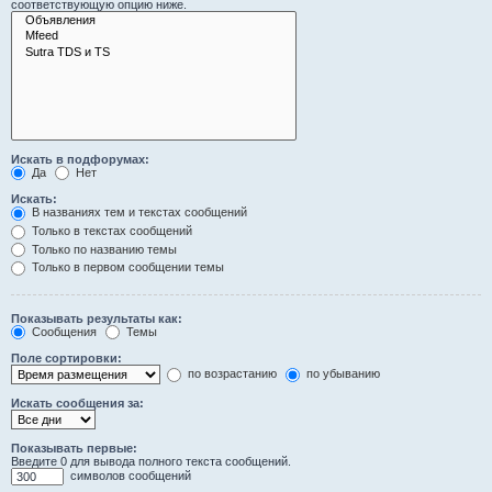
соответствующую опцию ниже.
Искать в подфорумах:
Да
Нет
Искать:
В названиях тем и текстах сообщений
Только в текстах сообщений
Только по названию темы
Только в первом сообщении темы
Показывать результаты как:
Сообщения
Темы
Поле сортировки:
по возрастанию
по убыванию
Искать сообщения за:
Показывать первые:
Введите 0 для вывода полного текста сообщений.
символов сообщений