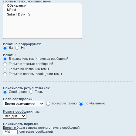
соответствующую опцию ниже.
Искать в подфорумах:
Да
Нет
Искать:
В названиях тем и текстах сообщений
Только в текстах сообщений
Только по названию темы
Только в первом сообщении темы
Показывать результаты как:
Сообщения
Темы
Поле сортировки:
по возрастанию
по убыванию
Искать сообщения за:
Показывать первые:
Введите 0 для вывода полного текста сообщений.
символов сообщений