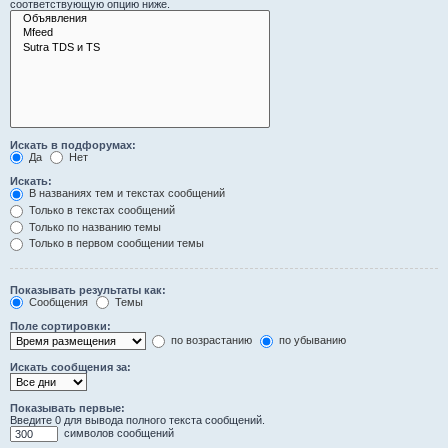
соответствующую опцию ниже.
Искать в подфорумах:
Да
Нет
Искать:
В названиях тем и текстах сообщений
Только в текстах сообщений
Только по названию темы
Только в первом сообщении темы
Показывать результаты как:
Сообщения
Темы
Поле сортировки:
по возрастанию
по убыванию
Искать сообщения за:
Показывать первые:
Введите 0 для вывода полного текста сообщений.
символов сообщений