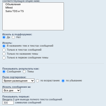
соответствующую опцию ниже.
Искать в подфорумах:
Да
Нет
Искать:
В названиях тем и текстах сообщений
Только в текстах сообщений
Только по названию темы
Только в первом сообщении темы
Показывать результаты как:
Сообщения
Темы
Поле сортировки:
по возрастанию
по убыванию
Искать сообщения за:
Показывать первые:
Введите 0 для вывода полного текста сообщений.
символов сообщений