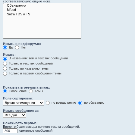
соответствующую опцию ниже.
Искать в подфорумах:
Да
Нет
Искать:
В названиях тем и текстах сообщений
Только в текстах сообщений
Только по названию темы
Только в первом сообщении темы
Показывать результаты как:
Сообщения
Темы
Поле сортировки:
по возрастанию
по убыванию
Искать сообщения за:
Показывать первые:
Введите 0 для вывода полного текста сообщений.
символов сообщений