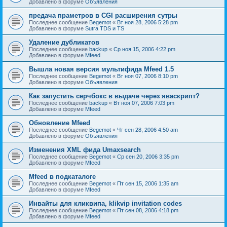
Добавлено в форуме
Объявления
предача праметров в CGI расширения сутры
Последнее сообщение
Begemot
«
Вт ноя 28, 2006 5:28 pm
Добавлено в форуме
Sutra TDS и TS
Удаление дубликатов
Последнее сообщение
backup
«
Ср ноя 15, 2006 4:22 pm
Добавлено в форуме
Mfeed
Вышла новая версия мультифида Mfeed 1.5
Последнее сообщение
Begemot
«
Вт ноя 07, 2006 8:10 pm
Добавлено в форуме
Объявления
Как запустить серчбокс в выдаче через яваскрипт?
Последнее сообщение
backup
«
Вт ноя 07, 2006 7:03 pm
Добавлено в форуме
Mfeed
Обновление Mfeed
Последнее сообщение
Begemot
«
Чт сен 28, 2006 4:50 am
Добавлено в форуме
Объявления
Изменения XML фида Umaxsearch
Последнее сообщение
Begemot
«
Ср сен 20, 2006 3:35 pm
Добавлено в форуме
Mfeed
Mfeed в подкаталоге
Последнее сообщение
Begemot
«
Пт сен 15, 2006 1:35 am
Добавлено в форуме
Mfeed
Инвайты для кликвипа, klikvip invitation codes
Последнее сообщение
Begemot
«
Пт сен 08, 2006 4:18 pm
Добавлено в форуме
Mfeed