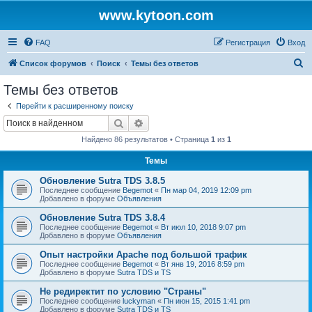
www.kytoon.com
FAQ
Регистрация
Вход
П
Список форумов
Поиск
Темы без ответов
о
Темы без ответов
и
Перейти к расширенному поиску
с
Поиск
Расширенный поиск
к
Найдено 86 результатов • Страница
1
из
1
Темы
Обновление Sutra TDS 3.8.5
Последнее сообщение
Begemot
«
Пн мар 04, 2019 12:09 pm
Добавлено в форуме
Объявления
Обновление Sutra TDS 3.8.4
Последнее сообщение
Begemot
«
Вт июл 10, 2018 9:07 pm
Добавлено в форуме
Объявления
Опыт настройки Apache под большой трафик
Последнее сообщение
Begemot
«
Вт янв 19, 2016 8:59 pm
Добавлено в форуме
Sutra TDS и TS
Не редиректит по условию "Страны"
Последнее сообщение
luckyman
«
Пн июн 15, 2015 1:41 pm
Добавлено в форуме
Sutra TDS и TS