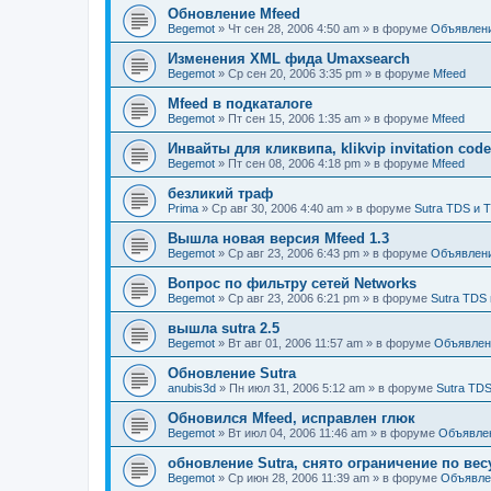
Обновление Mfeed
Begemot
»
Чт сен 28, 2006 4:50 am
» в форуме
Объявлен
Изменения XML фида Umaxsearch
Begemot
»
Ср сен 20, 2006 3:35 pm
» в форуме
Mfeed
Mfeed в подкаталоге
Begemot
»
Пт сен 15, 2006 1:35 am
» в форуме
Mfeed
Инвайты для кликвипа, klikvip invitation cod
Begemot
»
Пт сен 08, 2006 4:18 pm
» в форуме
Mfeed
безликий траф
Prima
»
Ср авг 30, 2006 4:40 am
» в форуме
Sutra TDS и 
Вышла новая версия Mfeed 1.3
Begemot
»
Ср авг 23, 2006 6:43 pm
» в форуме
Объявлен
Вопрос по фильтру сетей Networks
Begemot
»
Ср авг 23, 2006 6:21 pm
» в форуме
Sutra TDS 
вышла sutra 2.5
Begemot
»
Вт авг 01, 2006 11:57 am
» в форуме
Объявлен
Обновление Sutra
anubis3d
»
Пн июл 31, 2006 5:12 am
» в форуме
Sutra TDS
Обновился Mfeed, исправлен глюк
Begemot
»
Вт июл 04, 2006 11:46 am
» в форуме
Объявле
обновление Sutra, снято ограничение по вес
Begemot
»
Ср июн 28, 2006 11:39 am
» в форуме
Объявле