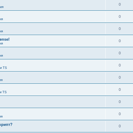
0
ия
0
ия
0
ия
ense!
0
ия
0
ия
0
 и TS
0
ия
0
и TS
0
0
ия
крипт?
0