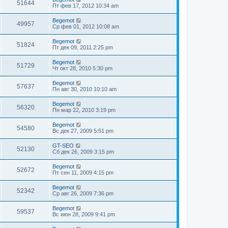
51644
Пт фев 17, 2012 10:34 am
Begemot
49957
Ср фев 01, 2012 10:08 am
Begemot
51824
Пт дек 09, 2011 2:25 pm
Begemot
51729
Чт окт 28, 2010 5:30 pm
Begemot
57637
Пн авг 30, 2010 10:10 am
Begemot
56320
Пн мар 22, 2010 3:19 pm
Begemot
54580
Вс дек 27, 2009 5:51 pm
GT-SEO
52130
Сб дек 26, 2009 3:15 pm
Begemot
52672
Пт сен 11, 2009 4:15 pm
Begemot
52342
Ср авг 26, 2009 7:36 pm
Begemot
59537
Вс июн 28, 2009 9:41 pm