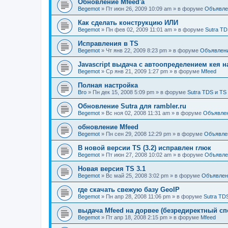
Обновление Mfeed'а
Begemot
»
Пт июн 26, 2009 10:09 am
» в форуме
Объявле
Как сделать конструкцию ИЛИ
Begemot
»
Пн фев 02, 2009 11:01 am
» в форуме
Sutra TD
Исправления в TS
Begemot
»
Чт янв 22, 2009 8:23 pm
» в форуме
Объявлен
Javascript выдача с автоопределением кея н
Begemot
»
Ср янв 21, 2009 1:27 pm
» в форуме
Mfeed
Полная настройка
Bro
»
Пн дек 15, 2008 5:09 pm
» в форуме
Sutra TDS и TS
Обновление Sutra для rambler.ru
Begemot
»
Вс ноя 02, 2008 11:31 am
» в форуме
Объявле
обновление Mfeed
Begemot
»
Пн сен 29, 2008 12:29 pm
» в форуме
Объявле
В новой версии TS (3.2) исправлен глюк
Begemot
»
Пт июн 27, 2008 10:02 am
» в форуме
Объявле
Новая версия TS 3.1
Begemot
»
Вс май 25, 2008 3:02 pm
» в форуме
Объявлен
где скачать свежую базу GeoIP
Begemot
»
Пн апр 28, 2008 11:06 pm
» в форуме
Sutra TD
выдача Mfeed на дорвее (безредиректный сп
Begemot
»
Пт апр 18, 2008 2:15 pm
» в форуме
Mfeed