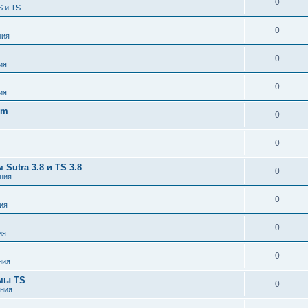
0
S и TS
0
ния
0
ия
0
ия
om
0
0
utra 3.8 и TS 3.8
0
ния
0
ия
0
ия
0
ния
емы TS
0
ния