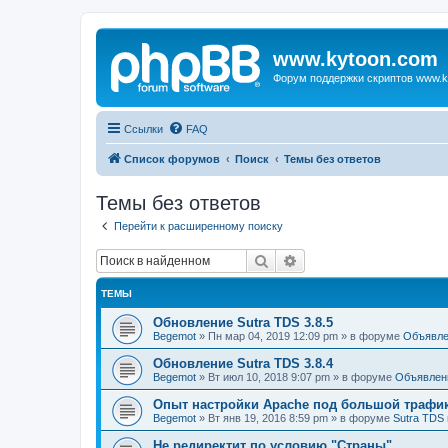
www.kytoon.com
Форум поддержки скриптов www.k
Ссылки
FAQ
Список форумов
Поиск
Темы без ответов
Темы без ответов
Перейти к расширенному поиску
Поиск
Расширенный поиск
ТЕМЫ
Обновление Sutra TDS 3.8.5
Begemot
»
Пн мар 04, 2019 12:09 pm
» в форуме
Объявле
Обновление Sutra TDS 3.8.4
Begemot
»
Вт июл 10, 2018 9:07 pm
» в форуме
Объявлен
Опыт настройки Apache под большой трафи
Begemot
»
Вт янв 19, 2016 8:59 pm
» в форуме
Sutra TDS 
Не редиректит по условию "Страны"