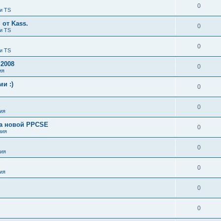
0
и TS
от Kass.
0
и TS
0
и TS
 2008
0
ия
и :)
0
0
ия
ка новой PPCSE
0
ния
0
ия
0
ия
0
0