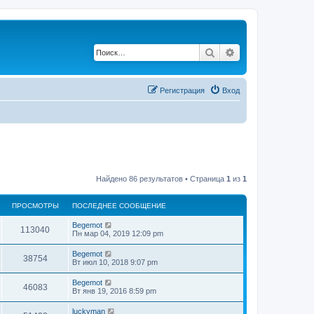
Поиск
Расширенный по
Регистрация
Вход
Найдено 86 результатов • Страница
1
из
1
ПРОСМОТРЫ
ПОСЛЕДНЕЕ СООБЩЕНИЕ
Begemot
113040
Пн мар 04, 2019 12:09 pm
Begemot
38754
Вт июл 10, 2018 9:07 pm
Begemot
46083
Вт янв 19, 2016 8:59 pm
luckyman