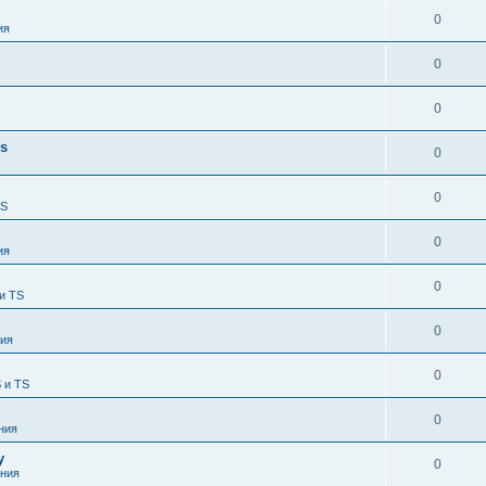
0
ия
0
0
es
0
0
TS
0
ия
0
и TS
0
ия
0
 и TS
0
ния
у
0
ния