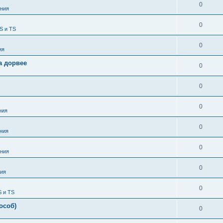
0
ния
0
S и TS
0
ия
а дорвее
0
0
0
ния
0
ния
0
ния
0
ия
0
S и TS
особ)
0