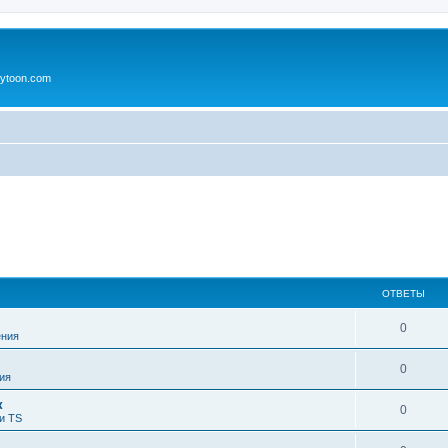
ytoon.com
ОТВЕТЫ
0
ния
0
ия
к
0
и TS