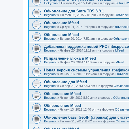
luckyman
»
Пн июн 15, 2015 1:41 pm
» в форуме
Sutra TD
Обновление для Sutra TDS 3.9.1
Begemot
»
Пн фев 02, 2015 2:01 pm
» в форуме
Объявле
Обновление Mfeed
Begemot
»
Ср дек 24, 2014 2:49 pm
» в форуме
Объявлен
Обновление Mfeed
Begemot
»
Вс апр 20, 2014 7:52 am
» в форуме
Объявлен
Добавлена поддержка новой PPC intecppc.c
Begemot
»
Чт фев 20, 2014 11:11 am
» в форуме
Mfeed
Исправление глюка в Mfeed
Begemot
»
Чт фев 20, 2014 11:10 am
» в форуме
Mfeed
Новая версия системы управления трафиком S
Begemot
»
Вс июн 16, 2013 11:25 am
» в форуме
Объявле
Обновление для Mfeed
Begemot
»
Сб апр 20, 2013 5:03 pm
» в форуме
Объявлен
Обнеовление Mfeed
Begemot
»
Чт ноя 29, 2012 8:30 am
» в форуме
Объявлен
Обнеовление Mfeed
Begemot
»
Чт сен 13, 2012 12:40 pm
» в форуме
Объявле
Обновление базы GeoIP (странам) для сист
Begemot
»
Пн май 21, 2012 11:02 am
» в форуме
Объявле