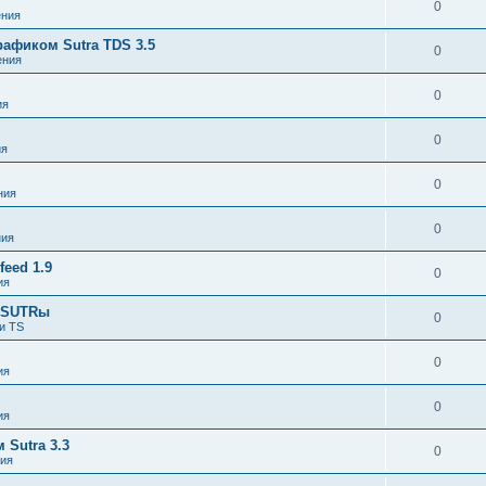
0
ния
афиком Sutra TDS 3.5
0
ения
0
ия
0
ия
0
ния
0
ния
eed 1.9
0
ия
я SUTRы
0
и TS
0
ия
0
ия
Sutra 3.3
0
ия