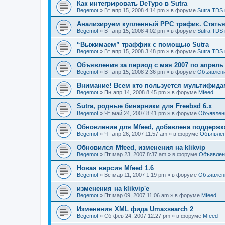
Как интегрировать DeTypo в Sutra
Begemot
»
Вт апр 15, 2008 4:14 pm
» в форуме
Sutra TDS 
Анализируем купленный PPC трафик. Статья 
Begemot
»
Вт апр 15, 2008 4:02 pm
» в форуме
Sutra TDS 
“Выжимаем” траффик с помощью Sutra
Begemot
»
Вт апр 15, 2008 3:48 pm
» в форуме
Sutra TDS 
Объявления за период с мая 2007 по апрель
Begemot
»
Вт апр 15, 2008 2:36 pm
» в форуме
Объявлен
Внимание! Всем кто пользуется мультифидам
Begemot
»
Пн апр 14, 2008 8:45 pm
» в форуме
Mfeed
Sutra, родные бинарники для Freebsd 6.x
Begemot
»
Чт май 24, 2007 8:41 pm
» в форуме
Объявлен
Обновление для Mfeed, добавлена поддерж
Begemot
»
Чт апр 26, 2007 11:57 am
» в форуме
Объявле
Обновился Mfeed, изменения на klikvip
Begemot
»
Пт мар 23, 2007 8:37 am
» в форуме
Объявлен
Новая версия Mfeed 1.6
Begemot
»
Вс мар 11, 2007 1:19 pm
» в форуме
Объявлен
изменения на klikvip'е
Begemot
»
Пт мар 09, 2007 11:06 am
» в форуме
Mfeed
Изменения XML фида Umaxsearch 2
Begemot
»
Сб фев 24, 2007 12:27 pm
» в форуме
Mfeed