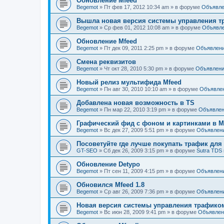
Обновление Mfeed
Begemot
»
Пт фев 17, 2012 10:34 am
» в форуме
Объявле
Вышла новая версия системы управления тр
Begemot
»
Ср фев 01, 2012 10:08 am
» в форуме
Объявл
Обновление Mfeed
Begemot
»
Пт дек 09, 2011 2:25 pm
» в форуме
Объявлен
Смена реквизитов
Begemot
»
Чт окт 28, 2010 5:30 pm
» в форуме
Объявлен
Новый релиз мультифида Mfeed
Begemot
»
Пн авг 30, 2010 10:10 am
» в форуме
Объявле
Добавлена новая возможность в TS
Begemot
»
Пн мар 22, 2010 3:19 pm
» в форуме
Объявле
Графический фид с фоном и картинками в Mf
Begemot
»
Вс дек 27, 2009 5:51 pm
» в форуме
Объявлен
Посоветуйте где лучше покупать трафик дл
GT-SEO
»
Сб дек 26, 2009 3:15 pm
» в форуме
Sutra TDS 
Обновление Detypo
Begemot
»
Пт сен 11, 2009 4:15 pm
» в форуме
Объявлен
Обновился Mfeed 1.8
Begemot
»
Ср авг 26, 2009 7:36 pm
» в форуме
Объявлен
Новая версия системы управления трафиком 
Begemot
»
Вс июн 28, 2009 9:41 pm
» в форуме
Объявлен