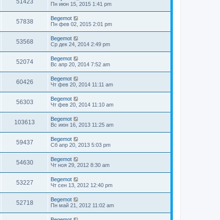
51423
Пн июн 15, 2015 1:41 pm
Begemot
57838
Пн фев 02, 2015 2:01 pm
Begemot
53568
Ср дек 24, 2014 2:49 pm
Begemot
52074
Вс апр 20, 2014 7:52 am
Begemot
60426
Чт фев 20, 2014 11:11 am
Begemot
56303
Чт фев 20, 2014 11:10 am
Begemot
103613
Вс июн 16, 2013 11:25 am
Begemot
59437
Сб апр 20, 2013 5:03 pm
Begemot
54630
Чт ноя 29, 2012 8:30 am
Begemot
53227
Чт сен 13, 2012 12:40 pm
Begemot
52718
Пн май 21, 2012 11:02 am
Begemot