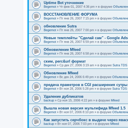
Uptime Bot уточнение
Begemot
»
Чт фев 01, 2007 4:36 pm
» в форуме
Объявлен
ВОССТАНОВЛЕНИЕ ФОРУМА
Begemot
»
Пт янв 26, 2007 7:15 pm
» в форуме
Объявлен
обновление Sutra
Begemot
»
Пт янв 26, 2007 7:00 pm
» в форуме
Объявлен
Новые темплейты "Cделай сам" - Google Ads
Begemot
»
Пт янв 26, 2007 6:59 pm
» в форуме
Объявлен
Обновиление Mfeed
Begemot
»
Пт янв 26, 2007 6:58 pm
» в форуме
Объявлен
ским, perc&url формат
Begemot
»
Ср дек 27, 2006 3:19 am
» в форуме
Sutra TDS
Обновление Mfeed
Begemot
»
Вс дек 24, 2006 6:49 pm
» в форуме
Объявлен
предача праметров в CGI расширения сутры
Begemot
»
Вт ноя 28, 2006 5:28 pm
» в форуме
Sutra TDS 
Удаление дубликатов
backup
»
Ср ноя 15, 2006 4:22 pm
» в форуме
Mfeed
Вышла новая версия мультифида Mfeed 1.5
Begemot
»
Вт ноя 07, 2006 8:10 pm
» в форуме
Объявлен
Как запустить серчбокс в выдаче через явас
backup
»
Вт ноя 07, 2006 7:03 pm
» в форуме
Mfeed