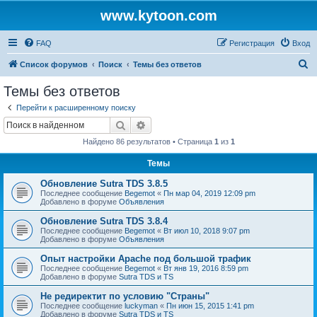
www.kytoon.com
FAQ
Регистрация
Вход
П
Список форумов
Поиск
Темы без ответов
о
Темы без ответов
и
Перейти к расширенному поиску
с
Поиск
Расширенный поиск
к
Найдено 86 результатов • Страница
1
из
1
Темы
Обновление Sutra TDS 3.8.5
Последнее сообщение
Begemot
«
Пн мар 04, 2019 12:09 pm
Добавлено в форуме
Объявления
Обновление Sutra TDS 3.8.4
Последнее сообщение
Begemot
«
Вт июл 10, 2018 9:07 pm
Добавлено в форуме
Объявления
Опыт настройки Apache под большой трафик
Последнее сообщение
Begemot
«
Вт янв 19, 2016 8:59 pm
Добавлено в форуме
Sutra TDS и TS
Не редиректит по условию "Страны"
Последнее сообщение
luckyman
«
Пн июн 15, 2015 1:41 pm
Добавлено в форуме
Sutra TDS и TS