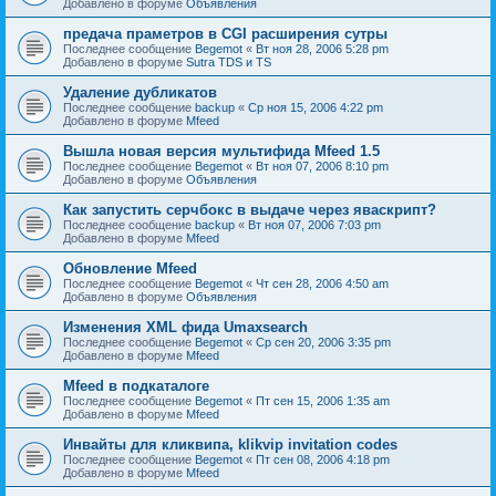
Добавлено в форуме
Объявления
предача праметров в CGI расширения сутры
Последнее сообщение
Begemot
«
Вт ноя 28, 2006 5:28 pm
Добавлено в форуме
Sutra TDS и TS
Удаление дубликатов
Последнее сообщение
backup
«
Ср ноя 15, 2006 4:22 pm
Добавлено в форуме
Mfeed
Вышла новая версия мультифида Mfeed 1.5
Последнее сообщение
Begemot
«
Вт ноя 07, 2006 8:10 pm
Добавлено в форуме
Объявления
Как запустить серчбокс в выдаче через яваскрипт?
Последнее сообщение
backup
«
Вт ноя 07, 2006 7:03 pm
Добавлено в форуме
Mfeed
Обновление Mfeed
Последнее сообщение
Begemot
«
Чт сен 28, 2006 4:50 am
Добавлено в форуме
Объявления
Изменения XML фида Umaxsearch
Последнее сообщение
Begemot
«
Ср сен 20, 2006 3:35 pm
Добавлено в форуме
Mfeed
Mfeed в подкаталоге
Последнее сообщение
Begemot
«
Пт сен 15, 2006 1:35 am
Добавлено в форуме
Mfeed
Инвайты для кликвипа, klikvip invitation codes
Последнее сообщение
Begemot
«
Пт сен 08, 2006 4:18 pm
Добавлено в форуме
Mfeed