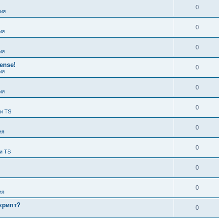
0
ия
0
ия
0
ия
ense!
0
ия
0
ия
0
 и TS
0
ия
0
и TS
0
0
ия
крипт?
0