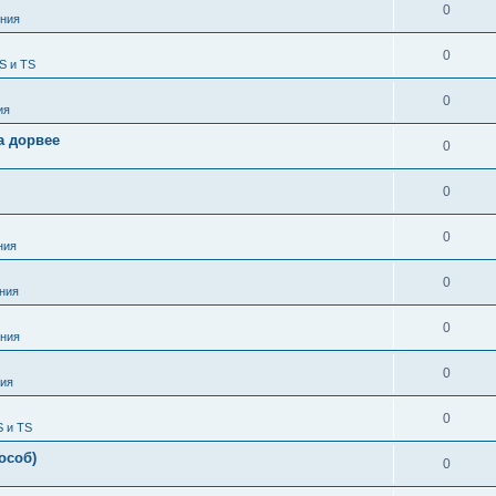
0
ния
0
S и TS
0
ия
а дорвее
0
0
0
ния
0
ния
0
ния
0
ия
0
S и TS
особ)
0