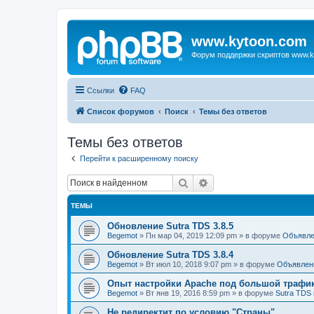
www.kytoon.com
Форум поддержки скриптов www.k
Ссылки
FAQ
Список форумов
Поиск
Темы без ответов
Темы без ответов
Перейти к расширенному поиску
Поиск
Расширенный поиск
ТЕМЫ
Обновление Sutra TDS 3.8.5
Begemot
»
Пн мар 04, 2019 12:09 pm
» в форуме
Объявле
Обновление Sutra TDS 3.8.4
Begemot
»
Вт июл 10, 2018 9:07 pm
» в форуме
Объявлен
Опыт настройки Apache под большой трафи
Begemot
»
Вт янв 19, 2016 8:59 pm
» в форуме
Sutra TDS 
Не редиректит по условию "Страны"