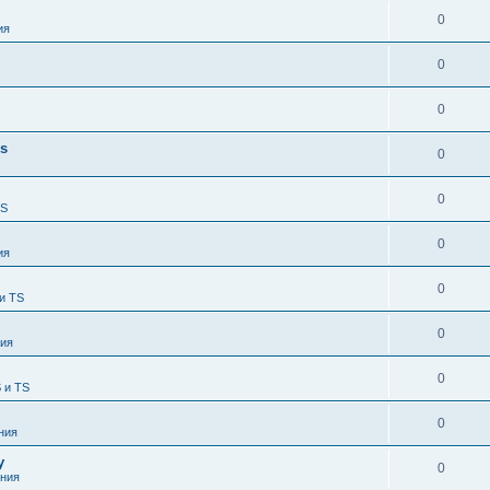
0
ия
0
0
es
0
0
TS
0
ия
0
и TS
0
ия
0
 и TS
0
ния
у
0
ния