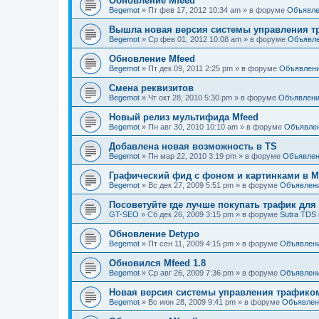
Обновление Mfeed
Begemot
»
Пт фев 17, 2012 10:34 am
» в форуме
Объявле
Вышла новая версия системы управления тр
Begemot
»
Ср фев 01, 2012 10:08 am
» в форуме
Объявл
Обновление Mfeed
Begemot
»
Пт дек 09, 2011 2:25 pm
» в форуме
Объявлен
Смена реквизитов
Begemot
»
Чт окт 28, 2010 5:30 pm
» в форуме
Объявлен
Новый релиз мультифида Mfeed
Begemot
»
Пн авг 30, 2010 10:10 am
» в форуме
Объявле
Добавлена новая возможность в TS
Begemot
»
Пн мар 22, 2010 3:19 pm
» в форуме
Объявле
Графический фид с фоном и картинками в Mf
Begemot
»
Вс дек 27, 2009 5:51 pm
» в форуме
Объявлен
Посоветуйте где лучше покупать трафик дл
GT-SEO
»
Сб дек 26, 2009 3:15 pm
» в форуме
Sutra TDS 
Обновление Detypo
Begemot
»
Пт сен 11, 2009 4:15 pm
» в форуме
Объявлен
Обновился Mfeed 1.8
Begemot
»
Ср авг 26, 2009 7:36 pm
» в форуме
Объявлен
Новая версия системы управления трафиком 
Begemot
»
Вс июн 28, 2009 9:41 pm
» в форуме
Объявлен