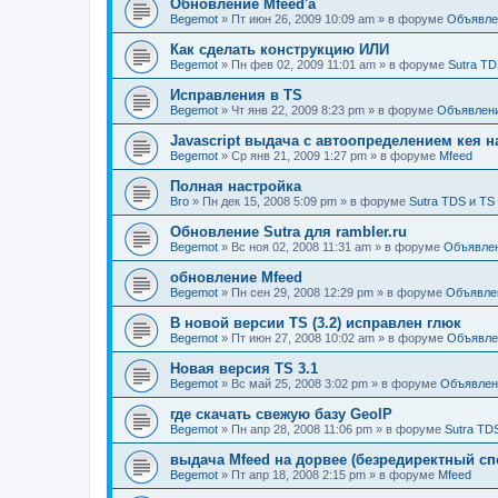
Обновление Mfeed'а
Begemot
»
Пт июн 26, 2009 10:09 am
» в форуме
Объявле
Как сделать конструкцию ИЛИ
Begemot
»
Пн фев 02, 2009 11:01 am
» в форуме
Sutra TD
Исправления в TS
Begemot
»
Чт янв 22, 2009 8:23 pm
» в форуме
Объявлен
Javascript выдача с автоопределением кея н
Begemot
»
Ср янв 21, 2009 1:27 pm
» в форуме
Mfeed
Полная настройка
Bro
»
Пн дек 15, 2008 5:09 pm
» в форуме
Sutra TDS и TS
Обновление Sutra для rambler.ru
Begemot
»
Вс ноя 02, 2008 11:31 am
» в форуме
Объявле
обновление Mfeed
Begemot
»
Пн сен 29, 2008 12:29 pm
» в форуме
Объявле
В новой версии TS (3.2) исправлен глюк
Begemot
»
Пт июн 27, 2008 10:02 am
» в форуме
Объявле
Новая версия TS 3.1
Begemot
»
Вс май 25, 2008 3:02 pm
» в форуме
Объявлен
где скачать свежую базу GeoIP
Begemot
»
Пн апр 28, 2008 11:06 pm
» в форуме
Sutra TD
выдача Mfeed на дорвее (безредиректный сп
Begemot
»
Пт апр 18, 2008 2:15 pm
» в форуме
Mfeed