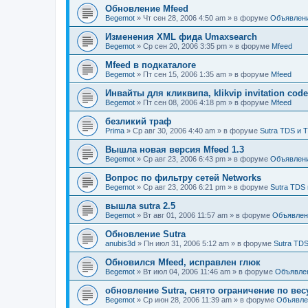
Обновление Mfeed
Begemot
»
Чт сен 28, 2006 4:50 am
» в форуме
Объявлен
Изменения XML фида Umaxsearch
Begemot
»
Ср сен 20, 2006 3:35 pm
» в форуме
Mfeed
Mfeed в подкаталоге
Begemot
»
Пт сен 15, 2006 1:35 am
» в форуме
Mfeed
Инвайты для кликвипа, klikvip invitation cod
Begemot
»
Пт сен 08, 2006 4:18 pm
» в форуме
Mfeed
безликий траф
Prima
»
Ср авг 30, 2006 4:40 am
» в форуме
Sutra TDS и 
Вышла новая версия Mfeed 1.3
Begemot
»
Ср авг 23, 2006 6:43 pm
» в форуме
Объявлен
Вопрос по фильтру сетей Networks
Begemot
»
Ср авг 23, 2006 6:21 pm
» в форуме
Sutra TDS 
вышла sutra 2.5
Begemot
»
Вт авг 01, 2006 11:57 am
» в форуме
Объявлен
Обновление Sutra
anubis3d
»
Пн июл 31, 2006 5:12 am
» в форуме
Sutra TDS
Обновился Mfeed, исправлен глюк
Begemot
»
Вт июл 04, 2006 11:46 am
» в форуме
Объявле
обновление Sutra, снято ограничение по вес
Begemot
»
Ср июн 28, 2006 11:39 am
» в форуме
Объявле