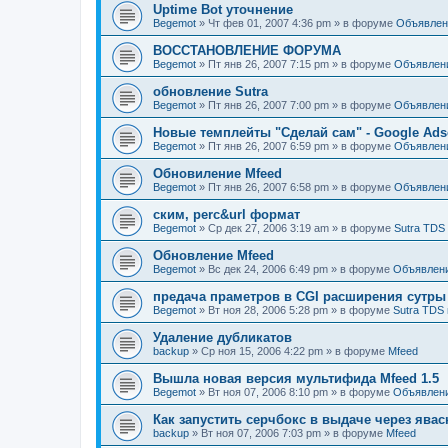
Uptime Bot уточнение
Begemot
»
Чт фев 01, 2007 4:36 pm
» в форуме
Объявлен
ВОССТАНОВЛЕНИЕ ФОРУМА
Begemot
»
Пт янв 26, 2007 7:15 pm
» в форуме
Объявлен
обновление Sutra
Begemot
»
Пт янв 26, 2007 7:00 pm
» в форуме
Объявлен
Новые темплейты "Cделай сам" - Google Ads
Begemot
»
Пт янв 26, 2007 6:59 pm
» в форуме
Объявлен
Обновиление Mfeed
Begemot
»
Пт янв 26, 2007 6:58 pm
» в форуме
Объявлен
ским, perc&url формат
Begemot
»
Ср дек 27, 2006 3:19 am
» в форуме
Sutra TDS
Обновление Mfeed
Begemot
»
Вс дек 24, 2006 6:49 pm
» в форуме
Объявлен
предача праметров в CGI расширения сутры
Begemot
»
Вт ноя 28, 2006 5:28 pm
» в форуме
Sutra TDS 
Удаление дубликатов
backup
»
Ср ноя 15, 2006 4:22 pm
» в форуме
Mfeed
Вышла новая версия мультифида Mfeed 1.5
Begemot
»
Вт ноя 07, 2006 8:10 pm
» в форуме
Объявлен
Как запустить серчбокс в выдаче через явас
backup
»
Вт ноя 07, 2006 7:03 pm
» в форуме
Mfeed