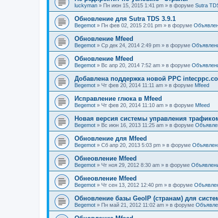
luckyman
»
Пн июн 15, 2015 1:41 pm
» в форуме
Sutra TD
Обновление для Sutra TDS 3.9.1
Begemot
»
Пн фев 02, 2015 2:01 pm
» в форуме
Объявле
Обновление Mfeed
Begemot
»
Ср дек 24, 2014 2:49 pm
» в форуме
Объявлен
Обновление Mfeed
Begemot
»
Вс апр 20, 2014 7:52 am
» в форуме
Объявлен
Добавлена поддержка новой PPC intecppc.c
Begemot
»
Чт фев 20, 2014 11:11 am
» в форуме
Mfeed
Исправление глюка в Mfeed
Begemot
»
Чт фев 20, 2014 11:10 am
» в форуме
Mfeed
Новая версия системы управления трафиком S
Begemot
»
Вс июн 16, 2013 11:25 am
» в форуме
Объявле
Обновление для Mfeed
Begemot
»
Сб апр 20, 2013 5:03 pm
» в форуме
Объявлен
Обнеовление Mfeed
Begemot
»
Чт ноя 29, 2012 8:30 am
» в форуме
Объявлен
Обнеовление Mfeed
Begemot
»
Чт сен 13, 2012 12:40 pm
» в форуме
Объявле
Обновление базы GeoIP (странам) для сист
Begemot
»
Пн май 21, 2012 11:02 am
» в форуме
Объявле