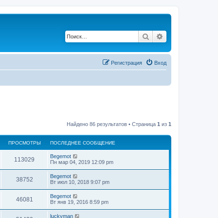
Поиск
Расширенный по
Регистрация
Вход
Найдено 86 результатов • Страница
1
из
1
ПРОСМОТРЫ
ПОСЛЕДНЕЕ СООБЩЕНИЕ
Begemot
113029
Пн мар 04, 2019 12:09 pm
Begemot
38752
Вт июл 10, 2018 9:07 pm
Begemot
46081
Вт янв 19, 2016 8:59 pm
luckyman