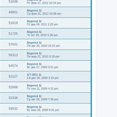
51638
Пт фев 17, 2012 10:34 am
Begemot
49951
Ср фев 01, 2012 10:08 am
Begemot
51819
Пт дек 09, 2011 2:25 pm
Begemot
51725
Чт окт 28, 2010 5:30 pm
Begemot
57631
Пн авг 30, 2010 10:10 am
Begemot
56313
Пн мар 22, 2010 3:19 pm
Begemot
54574
Вс дек 27, 2009 5:51 pm
GT-SEO
52127
Сб дек 26, 2009 3:15 pm
Begemot
52668
Пт сен 11, 2009 4:15 pm
Begemot
52338
Ср авг 26, 2009 7:36 pm
Begemot
59532
Вс июн 28, 2009 9:41 pm