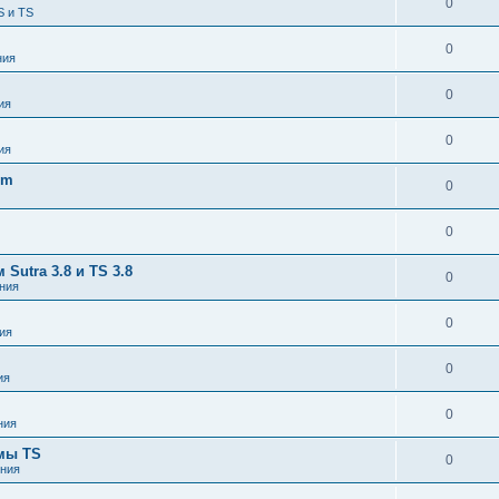
0
S и TS
0
ния
0
ия
0
ия
om
0
0
utra 3.8 и TS 3.8
0
ния
0
ия
0
ия
0
ния
емы TS
0
ния