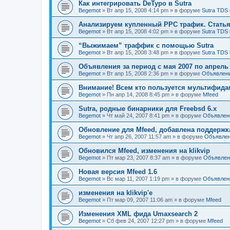
Как интегрировать DeTypo в Sutra
Begemot
»
Вт апр 15, 2008 4:14 pm
» в форуме
Sutra TDS 
Анализируем купленный PPC трафик. Статья 
Begemot
»
Вт апр 15, 2008 4:02 pm
» в форуме
Sutra TDS 
“Выжимаем” траффик с помощью Sutra
Begemot
»
Вт апр 15, 2008 3:48 pm
» в форуме
Sutra TDS 
Объявления за период с мая 2007 по апрель
Begemot
»
Вт апр 15, 2008 2:36 pm
» в форуме
Объявлен
Внимание! Всем кто пользуется мультифидам
Begemot
»
Пн апр 14, 2008 8:45 pm
» в форуме
Mfeed
Sutra, родные бинарники для Freebsd 6.x
Begemot
»
Чт май 24, 2007 8:41 pm
» в форуме
Объявлен
Обновление для Mfeed, добавлена поддерж
Begemot
»
Чт апр 26, 2007 11:57 am
» в форуме
Объявле
Обновился Mfeed, изменения на klikvip
Begemot
»
Пт мар 23, 2007 8:37 am
» в форуме
Объявлен
Новая версия Mfeed 1.6
Begemot
»
Вс мар 11, 2007 1:19 pm
» в форуме
Объявлен
изменения на klikvip'е
Begemot
»
Пт мар 09, 2007 11:06 am
» в форуме
Mfeed
Изменения XML фида Umaxsearch 2
Begemot
»
Сб фев 24, 2007 12:27 pm
» в форуме
Mfeed