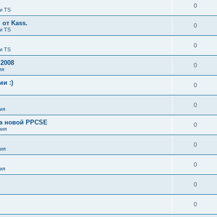
0
и TS
от Kass.
0
и TS
0
и TS
 2008
0
ия
и :)
0
0
ия
ка новой PPCSE
0
ния
0
ия
0
ия
0
0