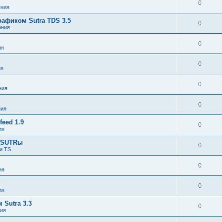
0
ния
афиком Sutra TDS 3.5
0
ения
0
ия
0
ия
0
ния
0
ния
eed 1.9
0
ия
я SUTRы
0
и TS
0
ия
0
ия
Sutra 3.3
0
ия