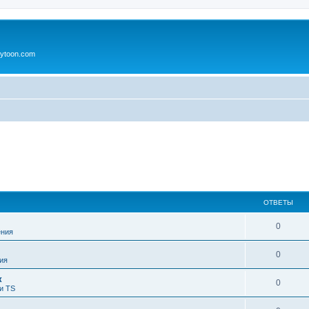
ytoon.com
ОТВЕТЫ
0
ния
0
ия
к
0
и TS