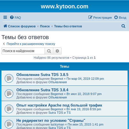
www.kytoon.com
FAQ
Регистрация
Вход
П
Список форумов
Поиск
Темы без ответов
о
Темы без ответов
и
Перейти к расширенному поиску
с
Поиск
Расширенный поиск
к
Найдено 86 результатов • Страница
1
из
1
Темы
Обновление Sutra TDS 3.8.5
Последнее сообщение
Begemot
«
Пн мар 04, 2019 12:09 pm
Добавлено в форуме
Объявления
Обновление Sutra TDS 3.8.4
Последнее сообщение
Begemot
«
Вт июл 10, 2018 9:07 pm
Добавлено в форуме
Объявления
Опыт настройки Apache под большой трафик
Последнее сообщение
Begemot
«
Вт янв 19, 2016 8:59 pm
Добавлено в форуме
Sutra TDS и TS
Не редиректит по условию "Страны"
Последнее сообщение
luckyman
«
Пн июн 15, 2015 1:41 pm
Добавлено в форуме
Sutra TDS и TS