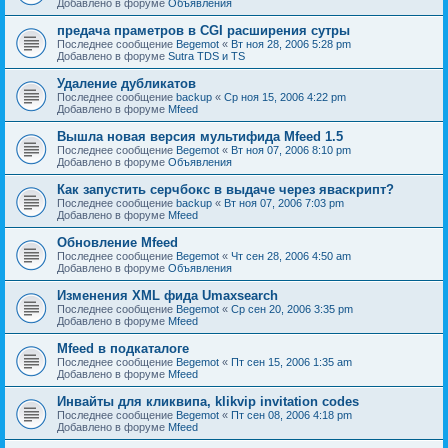
Добавлено в форуме
Объявления
предача праметров в CGI расширения сутры
Последнее сообщение
Begemot
«
Вт ноя 28, 2006 5:28 pm
Добавлено в форуме
Sutra TDS и TS
Удаление дубликатов
Последнее сообщение
backup
«
Ср ноя 15, 2006 4:22 pm
Добавлено в форуме
Mfeed
Вышла новая версия мультифида Mfeed 1.5
Последнее сообщение
Begemot
«
Вт ноя 07, 2006 8:10 pm
Добавлено в форуме
Объявления
Как запустить серчбокс в выдаче через яваскрипт?
Последнее сообщение
backup
«
Вт ноя 07, 2006 7:03 pm
Добавлено в форуме
Mfeed
Обновление Mfeed
Последнее сообщение
Begemot
«
Чт сен 28, 2006 4:50 am
Добавлено в форуме
Объявления
Изменения XML фида Umaxsearch
Последнее сообщение
Begemot
«
Ср сен 20, 2006 3:35 pm
Добавлено в форуме
Mfeed
Mfeed в подкаталоге
Последнее сообщение
Begemot
«
Пт сен 15, 2006 1:35 am
Добавлено в форуме
Mfeed
Инвайты для кликвипа, klikvip invitation codes
Последнее сообщение
Begemot
«
Пт сен 08, 2006 4:18 pm
Добавлено в форуме
Mfeed