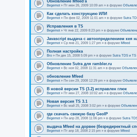
Обновление Mfeed'а
Begemot
»
Пт июн 26, 2009 10:09 am
» в форуме
Объявле
Как сделать конструкцию ИЛИ
Begemot
»
Пн фев 02, 2009 11:01 am
» в форуме
Sutra TD
Исправления в TS
Begemot
»
Чт янв 22, 2009 8:23 pm
» в форуме
Объявлен
Javascript выдача с автоопределением кея н
Begemot
»
Ср янв 21, 2009 1:27 pm
» в форуме
Mfeed
Полная настройка
Bro
»
Пн дек 15, 2008 5:09 pm
» в форуме
Sutra TDS и TS
Обновление Sutra для rambler.ru
Begemot
»
Вс ноя 02, 2008 11:31 am
» в форуме
Объявле
обновление Mfeed
Begemot
»
Пн сен 29, 2008 12:29 pm
» в форуме
Объявле
В новой версии TS (3.2) исправлен глюк
Begemot
»
Пт июн 27, 2008 10:02 am
» в форуме
Объявле
Новая версия TS 3.1
Begemot
»
Вс май 25, 2008 3:02 pm
» в форуме
Объявлен
где скачать свежую базу GeoIP
Begemot
»
Пн апр 28, 2008 11:06 pm
» в форуме
Sutra TD
выдача Mfeed на дорвее (безредиректный сп
Begemot
»
Пт апр 18, 2008 2:15 pm
» в форуме
Mfeed