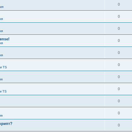
0
ия
0
ия
0
ия
ense!
0
ия
0
ия
0
 и TS
0
ия
0
и TS
0
0
ия
крипт?
0