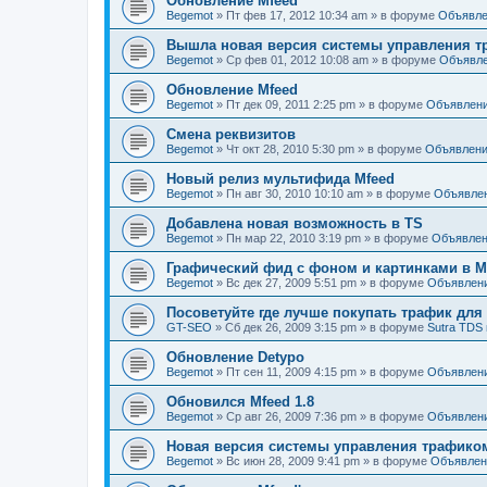
Обновление Mfeed
Begemot
»
Пт фев 17, 2012 10:34 am
» в форуме
Объявле
Вышла новая версия системы управления тр
Begemot
»
Ср фев 01, 2012 10:08 am
» в форуме
Объявл
Обновление Mfeed
Begemot
»
Пт дек 09, 2011 2:25 pm
» в форуме
Объявлен
Смена реквизитов
Begemot
»
Чт окт 28, 2010 5:30 pm
» в форуме
Объявлен
Новый релиз мультифида Mfeed
Begemot
»
Пн авг 30, 2010 10:10 am
» в форуме
Объявле
Добавлена новая возможность в TS
Begemot
»
Пн мар 22, 2010 3:19 pm
» в форуме
Объявле
Графический фид с фоном и картинками в Mf
Begemot
»
Вс дек 27, 2009 5:51 pm
» в форуме
Объявлен
Посоветуйте где лучше покупать трафик дл
GT-SEO
»
Сб дек 26, 2009 3:15 pm
» в форуме
Sutra TDS 
Обновление Detypo
Begemot
»
Пт сен 11, 2009 4:15 pm
» в форуме
Объявлен
Обновился Mfeed 1.8
Begemot
»
Ср авг 26, 2009 7:36 pm
» в форуме
Объявлен
Новая версия системы управления трафиком 
Begemot
»
Вс июн 28, 2009 9:41 pm
» в форуме
Объявлен