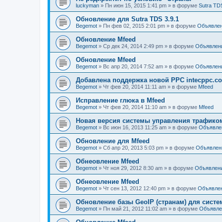
luckyman
»
Пн июн 15, 2015 1:41 pm
» в форуме
Sutra TD
Обновление для Sutra TDS 3.9.1
Begemot
»
Пн фев 02, 2015 2:01 pm
» в форуме
Объявле
Обновление Mfeed
Begemot
»
Ср дек 24, 2014 2:49 pm
» в форуме
Объявлен
Обновление Mfeed
Begemot
»
Вс апр 20, 2014 7:52 am
» в форуме
Объявлен
Добавлена поддержка новой PPC intecppc.c
Begemot
»
Чт фев 20, 2014 11:11 am
» в форуме
Mfeed
Исправление глюка в Mfeed
Begemot
»
Чт фев 20, 2014 11:10 am
» в форуме
Mfeed
Новая версия системы управления трафиком S
Begemot
»
Вс июн 16, 2013 11:25 am
» в форуме
Объявле
Обновление для Mfeed
Begemot
»
Сб апр 20, 2013 5:03 pm
» в форуме
Объявлен
Обнеовление Mfeed
Begemot
»
Чт ноя 29, 2012 8:30 am
» в форуме
Объявлен
Обнеовление Mfeed
Begemot
»
Чт сен 13, 2012 12:40 pm
» в форуме
Объявле
Обновление базы GeoIP (странам) для сист
Begemot
»
Пн май 21, 2012 11:02 am
» в форуме
Объявле