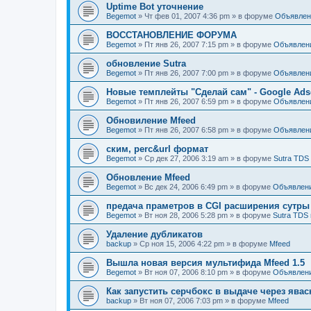
Uptime Bot уточнение
Begemot
»
Чт фев 01, 2007 4:36 pm
» в форуме
Объявлен
ВОССТАНОВЛЕНИЕ ФОРУМА
Begemot
»
Пт янв 26, 2007 7:15 pm
» в форуме
Объявлен
обновление Sutra
Begemot
»
Пт янв 26, 2007 7:00 pm
» в форуме
Объявлен
Новые темплейты "Cделай сам" - Google Ads
Begemot
»
Пт янв 26, 2007 6:59 pm
» в форуме
Объявлен
Обновиление Mfeed
Begemot
»
Пт янв 26, 2007 6:58 pm
» в форуме
Объявлен
ским, perc&url формат
Begemot
»
Ср дек 27, 2006 3:19 am
» в форуме
Sutra TDS
Обновление Mfeed
Begemot
»
Вс дек 24, 2006 6:49 pm
» в форуме
Объявлен
предача праметров в CGI расширения сутры
Begemot
»
Вт ноя 28, 2006 5:28 pm
» в форуме
Sutra TDS 
Удаление дубликатов
backup
»
Ср ноя 15, 2006 4:22 pm
» в форуме
Mfeed
Вышла новая версия мультифида Mfeed 1.5
Begemot
»
Вт ноя 07, 2006 8:10 pm
» в форуме
Объявлен
Как запустить серчбокс в выдаче через явас
backup
»
Вт ноя 07, 2006 7:03 pm
» в форуме
Mfeed