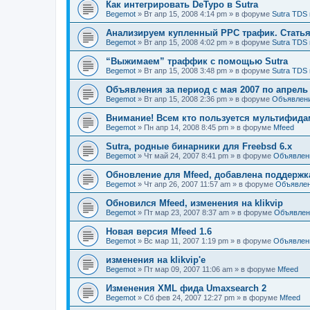
Как интегрировать DeTypo в Sutra
Begemot
»
Вт апр 15, 2008 4:14 pm
» в форуме
Sutra TDS 
Анализируем купленный PPC трафик. Статья 
Begemot
»
Вт апр 15, 2008 4:02 pm
» в форуме
Sutra TDS 
“Выжимаем” траффик с помощью Sutra
Begemot
»
Вт апр 15, 2008 3:48 pm
» в форуме
Sutra TDS 
Объявления за период с мая 2007 по апрель
Begemot
»
Вт апр 15, 2008 2:36 pm
» в форуме
Объявлен
Внимание! Всем кто пользуется мультифидам
Begemot
»
Пн апр 14, 2008 8:45 pm
» в форуме
Mfeed
Sutra, родные бинарники для Freebsd 6.x
Begemot
»
Чт май 24, 2007 8:41 pm
» в форуме
Объявлен
Обновление для Mfeed, добавлена поддерж
Begemot
»
Чт апр 26, 2007 11:57 am
» в форуме
Объявле
Обновился Mfeed, изменения на klikvip
Begemot
»
Пт мар 23, 2007 8:37 am
» в форуме
Объявлен
Новая версия Mfeed 1.6
Begemot
»
Вс мар 11, 2007 1:19 pm
» в форуме
Объявлен
изменения на klikvip'е
Begemot
»
Пт мар 09, 2007 11:06 am
» в форуме
Mfeed
Изменения XML фида Umaxsearch 2
Begemot
»
Сб фев 24, 2007 12:27 pm
» в форуме
Mfeed