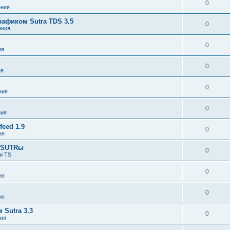
0
ния
афиком Sutra TDS 3.5
0
ения
0
ия
0
ия
0
ния
0
ния
eed 1.9
0
ия
я SUTRы
0
и TS
0
ия
0
ия
Sutra 3.3
0
ия