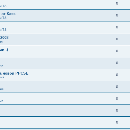
0
и TS
от Kass.
0
и TS
0
и TS
 2008
0
ия
и :)
0
0
ия
ка новой PPCSE
0
ния
0
ия
0
ия
0
0