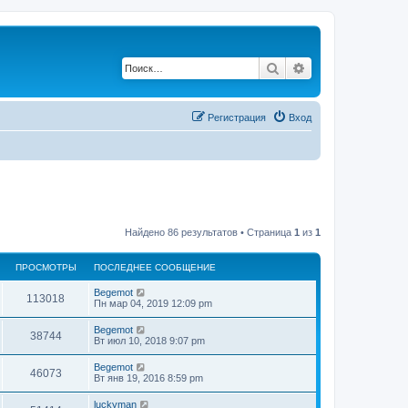
Поиск
Расширенный по
Регистрация
Вход
Найдено 86 результатов • Страница
1
из
1
ПРОСМОТРЫ
ПОСЛЕДНЕЕ СООБЩЕНИЕ
Begemot
113018
Пн мар 04, 2019 12:09 pm
Begemot
38744
Вт июл 10, 2018 9:07 pm
Begemot
46073
Вт янв 19, 2016 8:59 pm
luckyman