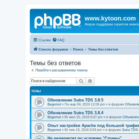
www.kytoon.com
Форум поддержки скриптов www.k
Ссылки
FAQ
Список форумов
Поиск
Темы без ответов
Темы без ответов
Перейти к расширенному поиску
Поиск
Расширенный поиск
ТЕМЫ
Обновление Sutra TDS 3.8.5
Begemot
»
Пн мар 04, 2019 12:09 pm
» в форуме
Объявле
Обновление Sutra TDS 3.8.4
Begemot
»
Вт июл 10, 2018 9:07 pm
» в форуме
Объявлен
Опыт настройки Apache под большой трафи
Begemot
»
Вт янв 19, 2016 8:59 pm
» в форуме
Sutra TDS 
Не редиректит по условию "Страны"