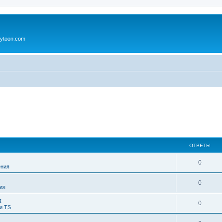
ytoon.com
ОТВЕТЫ
0
ния
0
ия
к
0
и TS