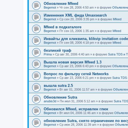
Обновление Mfeed
Begemot
»
Чт сен 28, 2006 4:50 am
» в форуме
Объявлен
Изменения XML фида Umaxsearch
Begemot
»
Ср сен 20, 2006 3:35 pm
» в форуме
Mfeed
Mfeed в подкаталоге
Begemot
»
Пт сен 15, 2006 1:35 am
» в форуме
Mfeed
Инвайты для кликвипа, klikvip invitation cod
Begemot
»
Пт сен 08, 2006 4:18 pm
» в форуме
Mfeed
безликий траф
Prima
»
Ср авг 30, 2006 4:40 am
» в форуме
Sutra TDS и 
Вышла новая версия Mfeed 1.3
Begemot
»
Ср авг 23, 2006 6:43 pm
» в форуме
Объявлен
Вопрос по фильтру сетей Networks
Begemot
»
Ср авг 23, 2006 6:21 pm
» в форуме
Sutra TDS 
вышла sutra 2.5
Begemot
»
Вт авг 01, 2006 11:57 am
» в форуме
Объявлен
Обновление Sutra
anubis3d
»
Пн июл 31, 2006 5:12 am
» в форуме
Sutra TDS
Обновился Mfeed, исправлен глюк
Begemot
»
Вт июл 04, 2006 11:46 am
» в форуме
Объявле
обновление Sutra, снято ограничение по вес
Begemot
»
Ср июн 28, 2006 11:39 am
» в форуме
Объявле