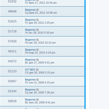
51632
Пт фев 17, 2012 10:34 am
Begemot
49948
Ср фев 01, 2012 10:08 am
Begemot
51815
Пт дек 09, 2011 2:25 pm
Begemot
51718
Чт окт 28, 2010 5:30 pm
Begemot
57630
Пн авг 30, 2010 10:10 am
Begemot
56311
Пн мар 22, 2010 3:19 pm
Begemot
54572
Вс дек 27, 2009 5:51 pm
GT-SEO
52123
Сб дек 26, 2009 3:15 pm
Begemot
52667
Пт сен 11, 2009 4:15 pm
Begemot
52334
Ср авг 26, 2009 7:36 pm
Begemot
59529
Вс июн 28, 2009 9:41 pm