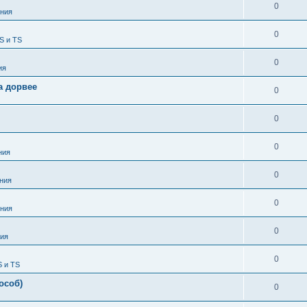
0
ния
0
S и TS
0
ия
а дорвее
0
0
0
ния
0
ния
0
ния
0
ия
0
S и TS
особ)
0