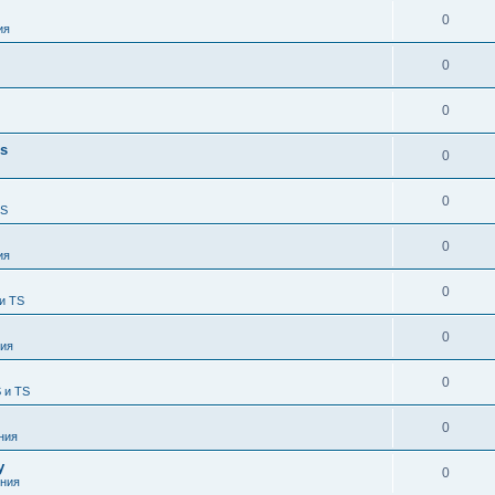
0
ия
0
0
es
0
0
TS
0
ия
0
и TS
0
ия
0
 и TS
0
ния
у
0
ния