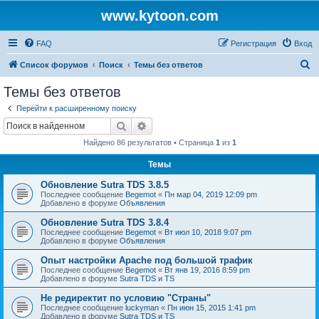
www.kytoon.com
FAQ
Регистрация
Вход
П
Список форумов
Поиск
Темы без ответов
о
Темы без ответов
и
Перейти к расширенному поиску
с
Поиск
Расширенный поиск
к
Найдено 86 результатов • Страница
1
из
1
Темы
Обновление Sutra TDS 3.8.5
Последнее сообщение
Begemot
«
Пн мар 04, 2019 12:09 pm
Добавлено в форуме
Объявления
Обновление Sutra TDS 3.8.4
Последнее сообщение
Begemot
«
Вт июл 10, 2018 9:07 pm
Добавлено в форуме
Объявления
Опыт настройки Apache под большой трафик
Последнее сообщение
Begemot
«
Вт янв 19, 2016 8:59 pm
Добавлено в форуме
Sutra TDS и TS
Не редиректит по условию "Страны"
Последнее сообщение
luckyman
«
Пн июн 15, 2015 1:41 pm
Добавлено в форуме
Sutra TDS и TS