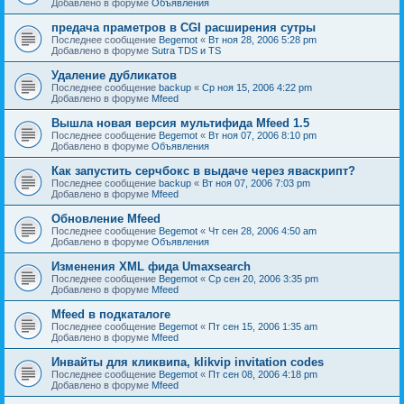
Добавлено в форуме
Объявления
предача праметров в CGI расширения сутры
Последнее сообщение
Begemot
«
Вт ноя 28, 2006 5:28 pm
Добавлено в форуме
Sutra TDS и TS
Удаление дубликатов
Последнее сообщение
backup
«
Ср ноя 15, 2006 4:22 pm
Добавлено в форуме
Mfeed
Вышла новая версия мультифида Mfeed 1.5
Последнее сообщение
Begemot
«
Вт ноя 07, 2006 8:10 pm
Добавлено в форуме
Объявления
Как запустить серчбокс в выдаче через яваскрипт?
Последнее сообщение
backup
«
Вт ноя 07, 2006 7:03 pm
Добавлено в форуме
Mfeed
Обновление Mfeed
Последнее сообщение
Begemot
«
Чт сен 28, 2006 4:50 am
Добавлено в форуме
Объявления
Изменения XML фида Umaxsearch
Последнее сообщение
Begemot
«
Ср сен 20, 2006 3:35 pm
Добавлено в форуме
Mfeed
Mfeed в подкаталоге
Последнее сообщение
Begemot
«
Пт сен 15, 2006 1:35 am
Добавлено в форуме
Mfeed
Инвайты для кликвипа, klikvip invitation codes
Последнее сообщение
Begemot
«
Пт сен 08, 2006 4:18 pm
Добавлено в форуме
Mfeed