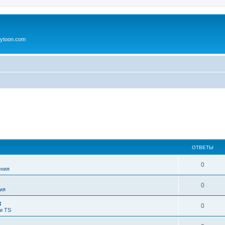
ytoon.com
ОТВЕТЫ
0
ния
0
ия
к
0
и TS