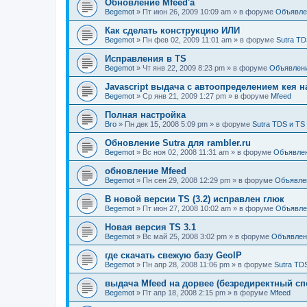
Обновление Mfeed'а
Begemot
»
Пт июн 26, 2009 10:09 am
» в форуме
Объявле
Как сделать конструкцию ИЛИ
Begemot
»
Пн фев 02, 2009 11:01 am
» в форуме
Sutra TD
Исправления в TS
Begemot
»
Чт янв 22, 2009 8:23 pm
» в форуме
Объявлен
Javascript выдача с автоопределением кея н
Begemot
»
Ср янв 21, 2009 1:27 pm
» в форуме
Mfeed
Полная настройка
Bro
»
Пн дек 15, 2008 5:09 pm
» в форуме
Sutra TDS и TS
Обновление Sutra для rambler.ru
Begemot
»
Вс ноя 02, 2008 11:31 am
» в форуме
Объявле
обновление Mfeed
Begemot
»
Пн сен 29, 2008 12:29 pm
» в форуме
Объявле
В новой версии TS (3.2) исправлен глюк
Begemot
»
Пт июн 27, 2008 10:02 am
» в форуме
Объявле
Новая версия TS 3.1
Begemot
»
Вс май 25, 2008 3:02 pm
» в форуме
Объявлен
где скачать свежую базу GeoIP
Begemot
»
Пн апр 28, 2008 11:06 pm
» в форуме
Sutra TD
выдача Mfeed на дорвее (безредиректный сп
Begemot
»
Пт апр 18, 2008 2:15 pm
» в форуме
Mfeed