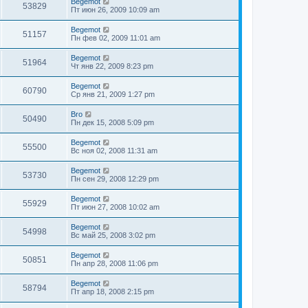
Begemot
53829
Пт июн 26, 2009 10:09 am
Begemot
51157
Пн фев 02, 2009 11:01 am
Begemot
51964
Чт янв 22, 2009 8:23 pm
Begemot
60790
Ср янв 21, 2009 1:27 pm
Bro
50490
Пн дек 15, 2008 5:09 pm
Begemot
55500
Вс ноя 02, 2008 11:31 am
Begemot
53730
Пн сен 29, 2008 12:29 pm
Begemot
55929
Пт июн 27, 2008 10:02 am
Begemot
54998
Вс май 25, 2008 3:02 pm
Begemot
50851
Пн апр 28, 2008 11:06 pm
Begemot
58794
Пт апр 18, 2008 2:15 pm