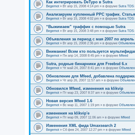
Как интегрировать DeTypo в Sutra
Begemot
»
Вт апр 15, 2008 4:14 pm
» в форуме
Sutra TDS 
Анализируем купленный PPC трафик. Статья 
Begemot
»
Вт апр 15, 2008 4:02 pm
» в форуме
Sutra TDS 
“Выжимаем” траффик с помощью Sutra
Begemot
»
Вт апр 15, 2008 3:48 pm
» в форуме
Sutra TDS 
Объявления за период с мая 2007 по апрель
Begemot
»
Вт апр 15, 2008 2:36 pm
» в форуме
Объявлен
Внимание! Всем кто пользуется мультифидам
Begemot
»
Пн апр 14, 2008 8:45 pm
» в форуме
Mfeed
Sutra, родные бинарники для Freebsd 6.x
Begemot
»
Чт май 24, 2007 8:41 pm
» в форуме
Объявлен
Обновление для Mfeed, добавлена поддерж
Begemot
»
Чт апр 26, 2007 11:57 am
» в форуме
Объявле
Обновился Mfeed, изменения на klikvip
Begemot
»
Пт мар 23, 2007 8:37 am
» в форуме
Объявлен
Новая версия Mfeed 1.6
Begemot
»
Вс мар 11, 2007 1:19 pm
» в форуме
Объявлен
изменения на klikvip'е
Begemot
»
Пт мар 09, 2007 11:06 am
» в форуме
Mfeed
Изменения XML фида Umaxsearch 2
Begemot
»
Сб фев 24, 2007 12:27 pm
» в форуме
Mfeed