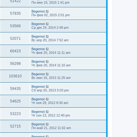
51422
Пн июн 15, 2015 1:41 pm
Begemot
57835
Пн фев 02, 2015 2:01 pm
Begemot
53566
Ср дек 24, 2014 2:49 pm
Begemot
52071
Вс апр 20, 2014 7:52 am
Begemot
60423
Чт фев 20, 2014 11:11 am
Begemot
56298
Чт фев 20, 2014 11:10 am
Begemot
103610
Вс июн 16, 2013 11:25 am
Begemot
59435
Сб апр 20, 2013 5:03 pm
Begemot
54625
Чт ноя 29, 2012 8:30 am
Begemot
53223
Чт сен 13, 2012 12:40 pm
Begemot
52715
Пн май 21, 2012 11:02 am
Begemot