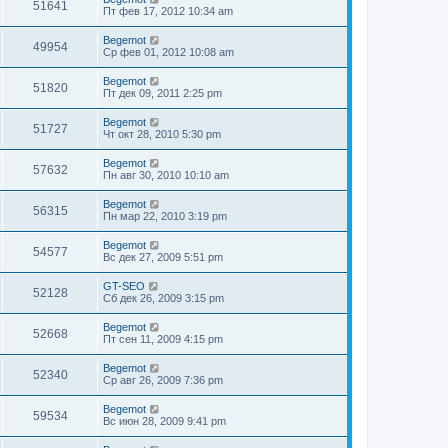
51641
Пт фев 17, 2012 10:34 am
Begemot
49954
Ср фев 01, 2012 10:08 am
Begemot
51820
Пт дек 09, 2011 2:25 pm
Begemot
51727
Чт окт 28, 2010 5:30 pm
Begemot
57632
Пн авг 30, 2010 10:10 am
Begemot
56315
Пн мар 22, 2010 3:19 pm
Begemot
54577
Вс дек 27, 2009 5:51 pm
GT-SEO
52128
Сб дек 26, 2009 3:15 pm
Begemot
52668
Пт сен 11, 2009 4:15 pm
Begemot
52340
Ср авг 26, 2009 7:36 pm
Begemot
59534
Вс июн 28, 2009 9:41 pm