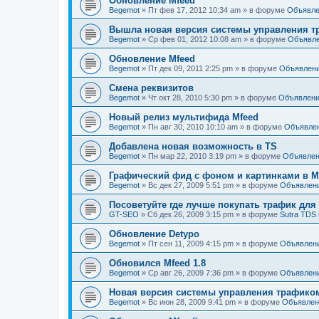
Обновление Mfeed
Begemot
»
Пт фев 17, 2012 10:34 am
» в форуме
Объявле
Вышла новая версия системы управления тр
Begemot
»
Ср фев 01, 2012 10:08 am
» в форуме
Объявл
Обновление Mfeed
Begemot
»
Пт дек 09, 2011 2:25 pm
» в форуме
Объявлен
Смена реквизитов
Begemot
»
Чт окт 28, 2010 5:30 pm
» в форуме
Объявлен
Новый релиз мультифида Mfeed
Begemot
»
Пн авг 30, 2010 10:10 am
» в форуме
Объявле
Добавлена новая возможность в TS
Begemot
»
Пн мар 22, 2010 3:19 pm
» в форуме
Объявле
Графический фид с фоном и картинками в Mf
Begemot
»
Вс дек 27, 2009 5:51 pm
» в форуме
Объявлен
Посоветуйте где лучше покупать трафик дл
GT-SEO
»
Сб дек 26, 2009 3:15 pm
» в форуме
Sutra TDS 
Обновление Detypo
Begemot
»
Пт сен 11, 2009 4:15 pm
» в форуме
Объявлен
Обновился Mfeed 1.8
Begemot
»
Ср авг 26, 2009 7:36 pm
» в форуме
Объявлен
Новая версия системы управления трафиком 
Begemot
»
Вс июн 28, 2009 9:41 pm
» в форуме
Объявлен