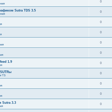
0
ния
афиком Sutra TDS 3.5
0
ения
0
ия
0
ия
0
ния
0
ния
eed 1.9
0
ия
я SUTRы
0
и TS
0
ия
0
ия
Sutra 3.3
0
ия