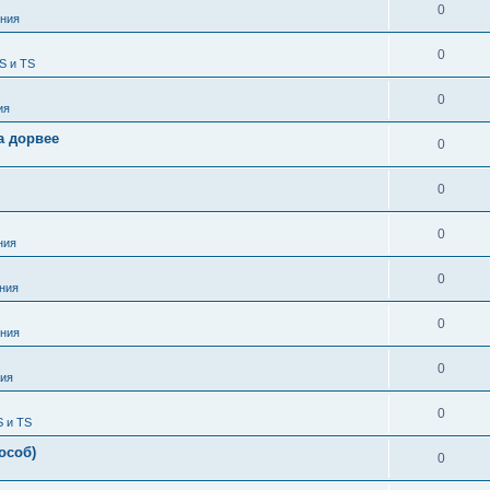
0
ния
0
S и TS
0
ия
а дорвее
0
0
0
ния
0
ния
0
ния
0
ия
0
S и TS
особ)
0