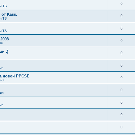
0
и TS
от Kass.
0
и TS
0
и TS
 2008
0
ия
и :)
0
0
ия
ка новой PPCSE
0
ния
0
ия
0
ия
0
0