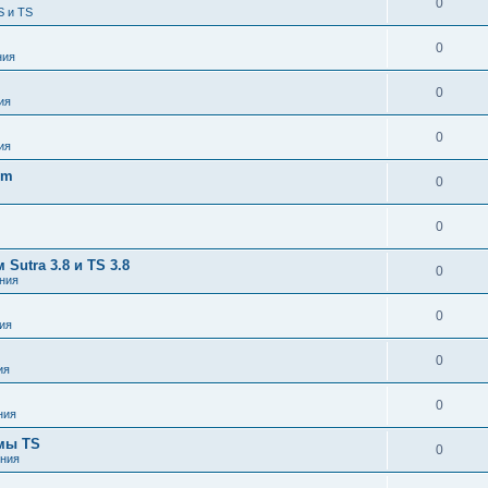
0
S и TS
0
ния
0
ия
0
ия
om
0
0
utra 3.8 и TS 3.8
0
ния
0
ия
0
ия
0
ния
емы TS
0
ния