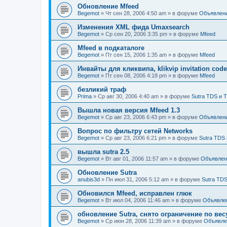
Обновление Mfeed
Begemot
»
Чт сен 28, 2006 4:50 am
» в форуме
Объявлен
Изменения XML фида Umaxsearch
Begemot
»
Ср сен 20, 2006 3:35 pm
» в форуме
Mfeed
Mfeed в подкаталоге
Begemot
»
Пт сен 15, 2006 1:35 am
» в форуме
Mfeed
Инвайты для кликвипа, klikvip invitation cod
Begemot
»
Пт сен 08, 2006 4:18 pm
» в форуме
Mfeed
безликий траф
Prima
»
Ср авг 30, 2006 4:40 am
» в форуме
Sutra TDS и 
Вышла новая версия Mfeed 1.3
Begemot
»
Ср авг 23, 2006 6:43 pm
» в форуме
Объявлен
Вопрос по фильтру сетей Networks
Begemot
»
Ср авг 23, 2006 6:21 pm
» в форуме
Sutra TDS 
вышла sutra 2.5
Begemot
»
Вт авг 01, 2006 11:57 am
» в форуме
Объявлен
Обновление Sutra
anubis3d
»
Пн июл 31, 2006 5:12 am
» в форуме
Sutra TDS
Обновился Mfeed, исправлен глюк
Begemot
»
Вт июл 04, 2006 11:46 am
» в форуме
Объявле
обновление Sutra, снято ограничение по вес
Begemot
»
Ср июн 28, 2006 11:39 am
» в форуме
Объявле