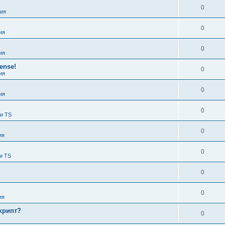
0
ия
0
ия
0
ия
ense!
0
ия
0
ия
0
 и TS
0
ия
0
и TS
0
0
ия
крипт?
0