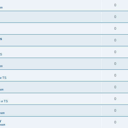
0
ия
0
0
es
0
0
TS
0
ия
0
и TS
0
ия
0
 и TS
0
ния
у
0
ния