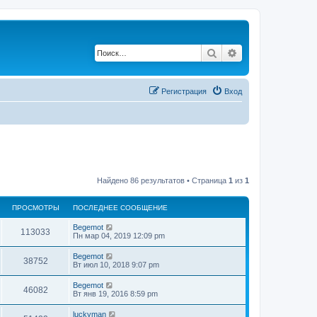
Поиск
Расширенный по
Регистрация
Вход
Найдено 86 результатов • Страница
1
из
1
ПРОСМОТРЫ
ПОСЛЕДНЕЕ СООБЩЕНИЕ
Begemot
113033
Пн мар 04, 2019 12:09 pm
Begemot
38752
Вт июл 10, 2018 9:07 pm
Begemot
46082
Вт янв 19, 2016 8:59 pm
luckyman