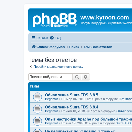
www.kytoon.com
Форум поддержки скриптов www.k
Ссылки
FAQ
Список форумов
Поиск
Темы без ответов
Темы без ответов
Перейти к расширенному поиску
Поиск
Расширенный поиск
ТЕМЫ
Обновление Sutra TDS 3.8.5
Begemot
»
Пн мар 04, 2019 12:09 pm
» в форуме
Объявле
Обновление Sutra TDS 3.8.4
Begemot
»
Вт июл 10, 2018 9:07 pm
» в форуме
Объявлен
Опыт настройки Apache под большой трафи
Begemot
»
Вт янв 19, 2016 8:59 pm
» в форуме
Sutra TDS 
Не редиректит по условию "Страны"