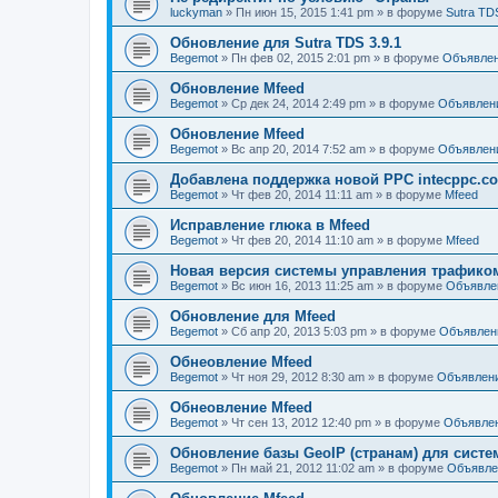
luckyman
»
Пн июн 15, 2015 1:41 pm
» в форуме
Sutra TD
Обновление для Sutra TDS 3.9.1
Begemot
»
Пн фев 02, 2015 2:01 pm
» в форуме
Объявле
Обновление Mfeed
Begemot
»
Ср дек 24, 2014 2:49 pm
» в форуме
Объявлен
Обновление Mfeed
Begemot
»
Вс апр 20, 2014 7:52 am
» в форуме
Объявлен
Добавлена поддержка новой PPC intecppc.c
Begemot
»
Чт фев 20, 2014 11:11 am
» в форуме
Mfeed
Исправление глюка в Mfeed
Begemot
»
Чт фев 20, 2014 11:10 am
» в форуме
Mfeed
Новая версия системы управления трафиком S
Begemot
»
Вс июн 16, 2013 11:25 am
» в форуме
Объявле
Обновление для Mfeed
Begemot
»
Сб апр 20, 2013 5:03 pm
» в форуме
Объявлен
Обнеовление Mfeed
Begemot
»
Чт ноя 29, 2012 8:30 am
» в форуме
Объявлен
Обнеовление Mfeed
Begemot
»
Чт сен 13, 2012 12:40 pm
» в форуме
Объявле
Обновление базы GeoIP (странам) для сист
Begemot
»
Пн май 21, 2012 11:02 am
» в форуме
Объявле