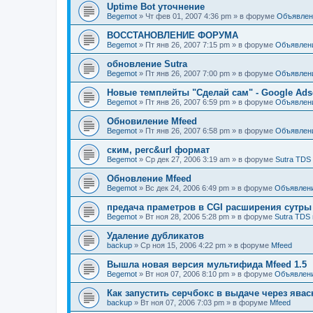
Uptime Bot уточнение
Begemot
»
Чт фев 01, 2007 4:36 pm
» в форуме
Объявлен
ВОССТАНОВЛЕНИЕ ФОРУМА
Begemot
»
Пт янв 26, 2007 7:15 pm
» в форуме
Объявлен
обновление Sutra
Begemot
»
Пт янв 26, 2007 7:00 pm
» в форуме
Объявлен
Новые темплейты "Cделай сам" - Google Ads
Begemot
»
Пт янв 26, 2007 6:59 pm
» в форуме
Объявлен
Обновиление Mfeed
Begemot
»
Пт янв 26, 2007 6:58 pm
» в форуме
Объявлен
ским, perc&url формат
Begemot
»
Ср дек 27, 2006 3:19 am
» в форуме
Sutra TDS
Обновление Mfeed
Begemot
»
Вс дек 24, 2006 6:49 pm
» в форуме
Объявлен
предача праметров в CGI расширения сутры
Begemot
»
Вт ноя 28, 2006 5:28 pm
» в форуме
Sutra TDS 
Удаление дубликатов
backup
»
Ср ноя 15, 2006 4:22 pm
» в форуме
Mfeed
Вышла новая версия мультифида Mfeed 1.5
Begemot
»
Вт ноя 07, 2006 8:10 pm
» в форуме
Объявлен
Как запустить серчбокс в выдаче через явас
backup
»
Вт ноя 07, 2006 7:03 pm
» в форуме
Mfeed