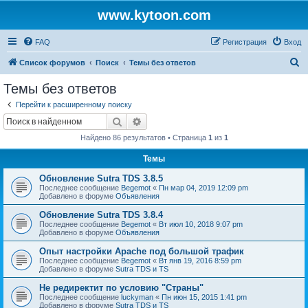
www.kytoon.com
FAQ
Регистрация
Вход
П
Список форумов
Поиск
Темы без ответов
о
Темы без ответов
и
Перейти к расширенному поиску
с
Поиск
Расширенный поиск
к
Найдено 86 результатов • Страница
1
из
1
Темы
Обновление Sutra TDS 3.8.5
Последнее сообщение
Begemot
«
Пн мар 04, 2019 12:09 pm
Добавлено в форуме
Объявления
Обновление Sutra TDS 3.8.4
Последнее сообщение
Begemot
«
Вт июл 10, 2018 9:07 pm
Добавлено в форуме
Объявления
Опыт настройки Apache под большой трафик
Последнее сообщение
Begemot
«
Вт янв 19, 2016 8:59 pm
Добавлено в форуме
Sutra TDS и TS
Не редиректит по условию "Страны"
Последнее сообщение
luckyman
«
Пн июн 15, 2015 1:41 pm
Добавлено в форуме
Sutra TDS и TS