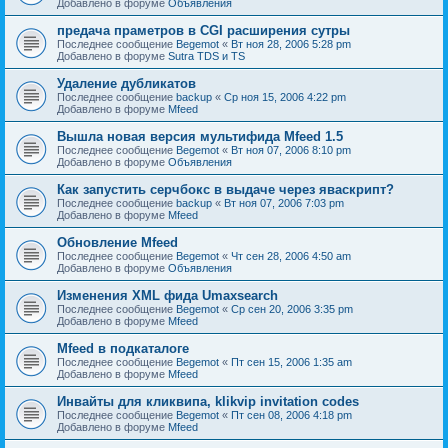
Добавлено в форуме
Объявления
предача праметров в CGI расширения сутры
Последнее сообщение
Begemot
«
Вт ноя 28, 2006 5:28 pm
Добавлено в форуме
Sutra TDS и TS
Удаление дубликатов
Последнее сообщение
backup
«
Ср ноя 15, 2006 4:22 pm
Добавлено в форуме
Mfeed
Вышла новая версия мультифида Mfeed 1.5
Последнее сообщение
Begemot
«
Вт ноя 07, 2006 8:10 pm
Добавлено в форуме
Объявления
Как запустить серчбокс в выдаче через яваскрипт?
Последнее сообщение
backup
«
Вт ноя 07, 2006 7:03 pm
Добавлено в форуме
Mfeed
Обновление Mfeed
Последнее сообщение
Begemot
«
Чт сен 28, 2006 4:50 am
Добавлено в форуме
Объявления
Изменения XML фида Umaxsearch
Последнее сообщение
Begemot
«
Ср сен 20, 2006 3:35 pm
Добавлено в форуме
Mfeed
Mfeed в подкаталоге
Последнее сообщение
Begemot
«
Пт сен 15, 2006 1:35 am
Добавлено в форуме
Mfeed
Инвайты для кликвипа, klikvip invitation codes
Последнее сообщение
Begemot
«
Пт сен 08, 2006 4:18 pm
Добавлено в форуме
Mfeed