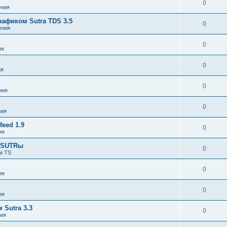
0
ния
афиком Sutra TDS 3.5
0
ения
0
ия
0
ия
0
ния
0
ния
eed 1.9
0
ия
я SUTRы
0
и TS
0
ия
0
ия
Sutra 3.3
0
ия