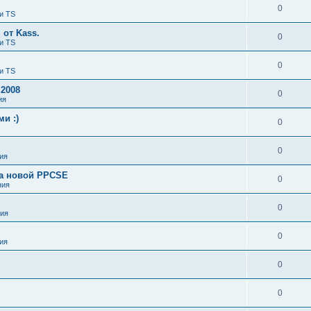
0
и TS
от Kass.
0
и TS
0
и TS
 2008
0
ия
и :)
0
0
ия
ка новой PPCSE
0
ния
0
ия
0
ия
0
0