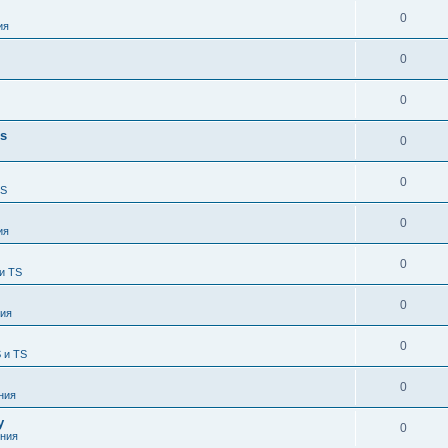
0
ия
0
0
es
0
0
TS
0
ия
0
и TS
0
ия
0
 и TS
0
ния
у
0
ния