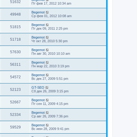
51632
Пт фев 17, 2012 10:34 am
Begemot
49948
Ср фев 01, 2012 10:08 am
Begemot
51815
Пт дек 09, 2011 2:25 pm
Begemot
51718
Чт окт 28, 2010 5:30 pm
Begemot
57630
Пн авг 30, 2010 10:10 am
Begemot
56311
Пн мар 22, 2010 3:19 pm
Begemot
54572
Вс дек 27, 2009 5:51 pm
GT-SEO
52123
Сб дек 26, 2009 3:15 pm
Begemot
52667
Пт сен 11, 2009 4:15 pm
Begemot
52334
Ср авг 26, 2009 7:36 pm
Begemot
59529
Вс июн 28, 2009 9:41 pm