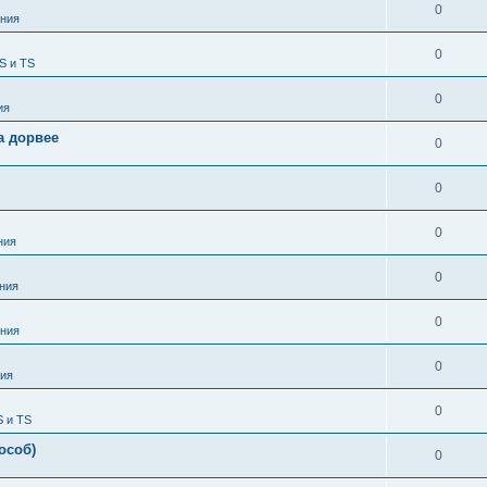
0
ния
0
S и TS
0
ия
а дорвее
0
0
0
ния
0
ния
0
ния
0
ия
0
S и TS
особ)
0