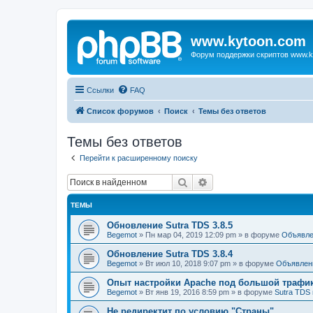
www.kytoon.com
Форум поддержки скриптов www.k
Ссылки
FAQ
Список форумов
Поиск
Темы без ответов
Темы без ответов
Перейти к расширенному поиску
Поиск
Расширенный поиск
ТЕМЫ
Обновление Sutra TDS 3.8.5
Begemot
»
Пн мар 04, 2019 12:09 pm
» в форуме
Объявле
Обновление Sutra TDS 3.8.4
Begemot
»
Вт июл 10, 2018 9:07 pm
» в форуме
Объявлен
Опыт настройки Apache под большой трафи
Begemot
»
Вт янв 19, 2016 8:59 pm
» в форуме
Sutra TDS 
Не редиректит по условию "Страны"