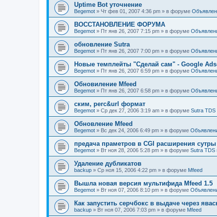
Uptime Bot уточнение
Begemot
»
Чт фев 01, 2007 4:36 pm
» в форуме
Объявлен
ВОССТАНОВЛЕНИЕ ФОРУМА
Begemot
»
Пт янв 26, 2007 7:15 pm
» в форуме
Объявлен
обновление Sutra
Begemot
»
Пт янв 26, 2007 7:00 pm
» в форуме
Объявлен
Новые темплейты "Cделай сам" - Google Ads
Begemot
»
Пт янв 26, 2007 6:59 pm
» в форуме
Объявлен
Обновиление Mfeed
Begemot
»
Пт янв 26, 2007 6:58 pm
» в форуме
Объявлен
ским, perc&url формат
Begemot
»
Ср дек 27, 2006 3:19 am
» в форуме
Sutra TDS
Обновление Mfeed
Begemot
»
Вс дек 24, 2006 6:49 pm
» в форуме
Объявлен
предача праметров в CGI расширения сутры
Begemot
»
Вт ноя 28, 2006 5:28 pm
» в форуме
Sutra TDS 
Удаление дубликатов
backup
»
Ср ноя 15, 2006 4:22 pm
» в форуме
Mfeed
Вышла новая версия мультифида Mfeed 1.5
Begemot
»
Вт ноя 07, 2006 8:10 pm
» в форуме
Объявлен
Как запустить серчбокс в выдаче через явас
backup
»
Вт ноя 07, 2006 7:03 pm
» в форуме
Mfeed