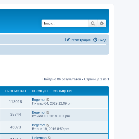
Поиск
Расширенный по
Регистрация
Вход
Найдено 86 результатов • Страница
1
из
1
ПРОСМОТРЫ
ПОСЛЕДНЕЕ СООБЩЕНИЕ
Begemot
113018
Пн мар 04, 2019 12:09 pm
Begemot
38744
Вт июл 10, 2018 9:07 pm
Begemot
46073
Вт янв 19, 2016 8:59 pm
luckyman