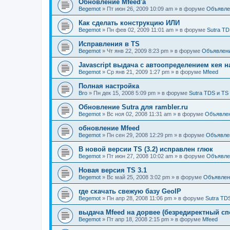
Обновление Mfeed'а
Begemot
»
Пт июн 26, 2009 10:09 am
» в форуме
Объявле
Как сделать конструкцию ИЛИ
Begemot
»
Пн фев 02, 2009 11:01 am
» в форуме
Sutra TD
Исправления в TS
Begemot
»
Чт янв 22, 2009 8:23 pm
» в форуме
Объявлен
Javascript выдача с автоопределением кея н
Begemot
»
Ср янв 21, 2009 1:27 pm
» в форуме
Mfeed
Полная настройка
Bro
»
Пн дек 15, 2008 5:09 pm
» в форуме
Sutra TDS и TS
Обновление Sutra для rambler.ru
Begemot
»
Вс ноя 02, 2008 11:31 am
» в форуме
Объявле
обновление Mfeed
Begemot
»
Пн сен 29, 2008 12:29 pm
» в форуме
Объявле
В новой версии TS (3.2) исправлен глюк
Begemot
»
Пт июн 27, 2008 10:02 am
» в форуме
Объявле
Новая версия TS 3.1
Begemot
»
Вс май 25, 2008 3:02 pm
» в форуме
Объявлен
где скачать свежую базу GeoIP
Begemot
»
Пн апр 28, 2008 11:06 pm
» в форуме
Sutra TD
выдача Mfeed на дорвее (безредиректный сп
Begemot
»
Пт апр 18, 2008 2:15 pm
» в форуме
Mfeed