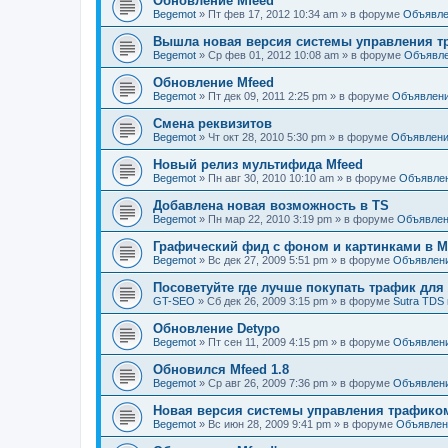
Обновление Mfeed
Begemot
»
Пт фев 17, 2012 10:34 am
» в форуме
Объявле
Вышла новая версия системы управления тр
Begemot
»
Ср фев 01, 2012 10:08 am
» в форуме
Объявл
Обновление Mfeed
Begemot
»
Пт дек 09, 2011 2:25 pm
» в форуме
Объявлен
Смена реквизитов
Begemot
»
Чт окт 28, 2010 5:30 pm
» в форуме
Объявлен
Новый релиз мультифида Mfeed
Begemot
»
Пн авг 30, 2010 10:10 am
» в форуме
Объявле
Добавлена новая возможность в TS
Begemot
»
Пн мар 22, 2010 3:19 pm
» в форуме
Объявле
Графический фид с фоном и картинками в Mf
Begemot
»
Вс дек 27, 2009 5:51 pm
» в форуме
Объявлен
Посоветуйте где лучше покупать трафик дл
GT-SEO
»
Сб дек 26, 2009 3:15 pm
» в форуме
Sutra TDS 
Обновление Detypo
Begemot
»
Пт сен 11, 2009 4:15 pm
» в форуме
Объявлен
Обновился Mfeed 1.8
Begemot
»
Ср авг 26, 2009 7:36 pm
» в форуме
Объявлен
Новая версия системы управления трафиком 
Begemot
»
Вс июн 28, 2009 9:41 pm
» в форуме
Объявлен