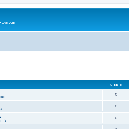
ytoon.com
ОТВЕТЫ
0
ния
0
ия
к
0
и TS