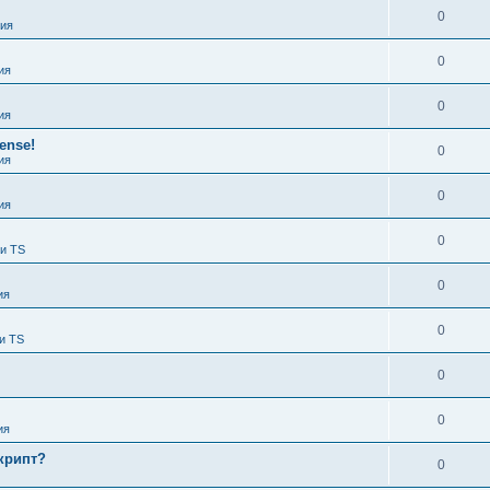
0
ия
0
ия
0
ия
ense!
0
ия
0
ия
0
 и TS
0
ия
0
и TS
0
0
ия
крипт?
0