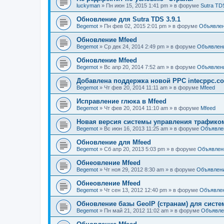
luckyman
»
Пн июн 15, 2015 1:41 pm
» в форуме
Sutra TD
Обновление для Sutra TDS 3.9.1
Begemot
»
Пн фев 02, 2015 2:01 pm
» в форуме
Объявле
Обновление Mfeed
Begemot
»
Ср дек 24, 2014 2:49 pm
» в форуме
Объявлен
Обновление Mfeed
Begemot
»
Вс апр 20, 2014 7:52 am
» в форуме
Объявлен
Добавлена поддержка новой PPC intecppc.c
Begemot
»
Чт фев 20, 2014 11:11 am
» в форуме
Mfeed
Исправление глюка в Mfeed
Begemot
»
Чт фев 20, 2014 11:10 am
» в форуме
Mfeed
Новая версия системы управления трафиком S
Begemot
»
Вс июн 16, 2013 11:25 am
» в форуме
Объявле
Обновление для Mfeed
Begemot
»
Сб апр 20, 2013 5:03 pm
» в форуме
Объявлен
Обнеовление Mfeed
Begemot
»
Чт ноя 29, 2012 8:30 am
» в форуме
Объявлен
Обнеовление Mfeed
Begemot
»
Чт сен 13, 2012 12:40 pm
» в форуме
Объявле
Обновление базы GeoIP (странам) для сист
Begemot
»
Пн май 21, 2012 11:02 am
» в форуме
Объявле