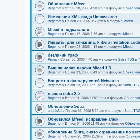
Обновление Mfeed
Begemot
»
Чт сен 28, 2006 4:50 am
» в форуме
Объявлен
Изменения XML фида Umaxsearch
Begemot
»
Ср сен 20, 2006 3:35 pm
» в форуме
Mfeed
Mfeed в подкаталоге
Begemot
»
Пт сен 15, 2006 1:35 am
» в форуме
Mfeed
Инвайты для кликвипа, klikvip invitation cod
Begemot
»
Пт сен 08, 2006 4:18 pm
» в форуме
Mfeed
безликий траф
Prima
»
Ср авг 30, 2006 4:40 am
» в форуме
Sutra TDS и 
Вышла новая версия Mfeed 1.3
Begemot
»
Ср авг 23, 2006 6:43 pm
» в форуме
Объявлен
Вопрос по фильтру сетей Networks
Begemot
»
Ср авг 23, 2006 6:21 pm
» в форуме
Sutra TDS 
вышла sutra 2.5
Begemot
»
Вт авг 01, 2006 11:57 am
» в форуме
Объявлен
Обновление Sutra
anubis3d
»
Пн июл 31, 2006 5:12 am
» в форуме
Sutra TDS
Обновился Mfeed, исправлен глюк
Begemot
»
Вт июл 04, 2006 11:46 am
» в форуме
Объявле
обновление Sutra, снято ограничение по вес
Begemot
»
Ср июн 28, 2006 11:39 am
» в форуме
Объявле