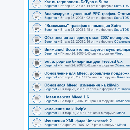
Как интегрировать DeTypo в Sutra
Begemot
»
Вт апр 15, 2008 4:14 pm
» в форуме
Sutra TDS 
Анализируем купленный PPC трафик. Статья 
Begemot
»
Вт апр 15, 2008 4:02 pm
» в форуме
Sutra TDS 
“Выжимаем” траффик с помощью Sutra
Begemot
»
Вт апр 15, 2008 3:48 pm
» в форуме
Sutra TDS 
Объявления за период с мая 2007 по апрель
Begemot
»
Вт апр 15, 2008 2:36 pm
» в форуме
Объявлен
Внимание! Всем кто пользуется мультифидам
Begemot
»
Пн апр 14, 2008 8:45 pm
» в форуме
Mfeed
Sutra, родные бинарники для Freebsd 6.x
Begemot
»
Чт май 24, 2007 8:41 pm
» в форуме
Объявлен
Обновление для Mfeed, добавлена поддерж
Begemot
»
Чт апр 26, 2007 11:57 am
» в форуме
Объявле
Обновился Mfeed, изменения на klikvip
Begemot
»
Пт мар 23, 2007 8:37 am
» в форуме
Объявлен
Новая версия Mfeed 1.6
Begemot
»
Вс мар 11, 2007 1:19 pm
» в форуме
Объявлен
изменения на klikvip'е
Begemot
»
Пт мар 09, 2007 11:06 am
» в форуме
Mfeed
Изменения XML фида Umaxsearch 2
Begemot
»
Сб фев 24, 2007 12:27 pm
» в форуме
Mfeed