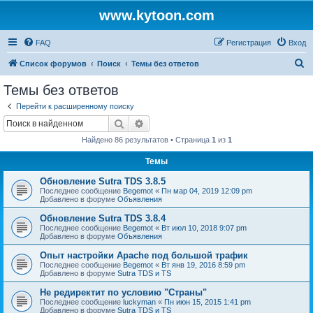
www.kytoon.com
FAQ
Регистрация
Вход
П
Список форумов
Поиск
Темы без ответов
о
Темы без ответов
и
Перейти к расширенному поиску
с
Поиск
Расширенный поиск
к
Найдено 86 результатов • Страница
1
из
1
Темы
Обновление Sutra TDS 3.8.5
Последнее сообщение
Begemot
«
Пн мар 04, 2019 12:09 pm
Добавлено в форуме
Объявления
Обновление Sutra TDS 3.8.4
Последнее сообщение
Begemot
«
Вт июл 10, 2018 9:07 pm
Добавлено в форуме
Объявления
Опыт настройки Apache под большой трафик
Последнее сообщение
Begemot
«
Вт янв 19, 2016 8:59 pm
Добавлено в форуме
Sutra TDS и TS
Не редиректит по условию "Страны"
Последнее сообщение
luckyman
«
Пн июн 15, 2015 1:41 pm
Добавлено в форуме
Sutra TDS и TS