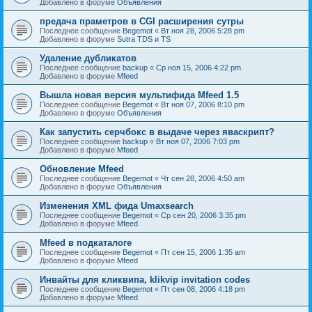
Добавлено в форуме
Объявления
предача праметров в CGI расширения сутры
Последнее сообщение
Begemot
«
Вт ноя 28, 2006 5:28 pm
Добавлено в форуме
Sutra TDS и TS
Удаление дубликатов
Последнее сообщение
backup
«
Ср ноя 15, 2006 4:22 pm
Добавлено в форуме
Mfeed
Вышла новая версия мультифида Mfeed 1.5
Последнее сообщение
Begemot
«
Вт ноя 07, 2006 8:10 pm
Добавлено в форуме
Объявления
Как запустить серчбокс в выдаче через яваскрипт?
Последнее сообщение
backup
«
Вт ноя 07, 2006 7:03 pm
Добавлено в форуме
Mfeed
Обновление Mfeed
Последнее сообщение
Begemot
«
Чт сен 28, 2006 4:50 am
Добавлено в форуме
Объявления
Изменения XML фида Umaxsearch
Последнее сообщение
Begemot
«
Ср сен 20, 2006 3:35 pm
Добавлено в форуме
Mfeed
Mfeed в подкаталоге
Последнее сообщение
Begemot
«
Пт сен 15, 2006 1:35 am
Добавлено в форуме
Mfeed
Инвайты для кликвипа, klikvip invitation codes
Последнее сообщение
Begemot
«
Пт сен 08, 2006 4:18 pm
Добавлено в форуме
Mfeed