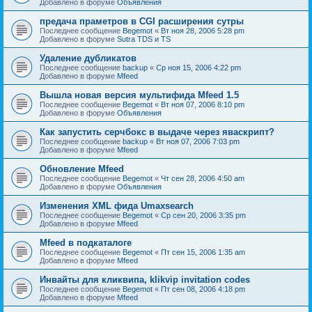
Добавлено в форуме
Объявления
предача праметров в CGI расширения сутры
Последнее сообщение
Begemot
«
Вт ноя 28, 2006 5:28 pm
Добавлено в форуме
Sutra TDS и TS
Удаление дубликатов
Последнее сообщение
backup
«
Ср ноя 15, 2006 4:22 pm
Добавлено в форуме
Mfeed
Вышла новая версия мультифида Mfeed 1.5
Последнее сообщение
Begemot
«
Вт ноя 07, 2006 8:10 pm
Добавлено в форуме
Объявления
Как запустить серчбокс в выдаче через яваскрипт?
Последнее сообщение
backup
«
Вт ноя 07, 2006 7:03 pm
Добавлено в форуме
Mfeed
Обновление Mfeed
Последнее сообщение
Begemot
«
Чт сен 28, 2006 4:50 am
Добавлено в форуме
Объявления
Изменения XML фида Umaxsearch
Последнее сообщение
Begemot
«
Ср сен 20, 2006 3:35 pm
Добавлено в форуме
Mfeed
Mfeed в подкаталоге
Последнее сообщение
Begemot
«
Пт сен 15, 2006 1:35 am
Добавлено в форуме
Mfeed
Инвайты для кликвипа, klikvip invitation codes
Последнее сообщение
Begemot
«
Пт сен 08, 2006 4:18 pm
Добавлено в форуме
Mfeed