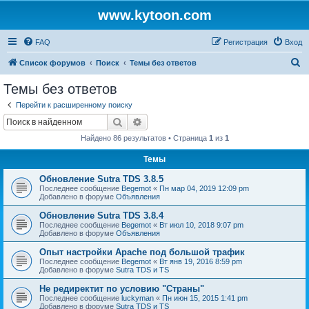
www.kytoon.com
FAQ
Регистрация
Вход
П
Список форумов
Поиск
Темы без ответов
о
Темы без ответов
и
Перейти к расширенному поиску
с
Поиск
Расширенный поиск
к
Найдено 86 результатов • Страница
1
из
1
Темы
Обновление Sutra TDS 3.8.5
Последнее сообщение
Begemot
«
Пн мар 04, 2019 12:09 pm
Добавлено в форуме
Объявления
Обновление Sutra TDS 3.8.4
Последнее сообщение
Begemot
«
Вт июл 10, 2018 9:07 pm
Добавлено в форуме
Объявления
Опыт настройки Apache под большой трафик
Последнее сообщение
Begemot
«
Вт янв 19, 2016 8:59 pm
Добавлено в форуме
Sutra TDS и TS
Не редиректит по условию "Страны"
Последнее сообщение
luckyman
«
Пн июн 15, 2015 1:41 pm
Добавлено в форуме
Sutra TDS и TS