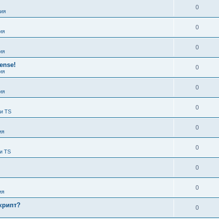
0
ия
0
ия
0
ия
ense!
0
ия
0
ия
0
 и TS
0
ия
0
и TS
0
0
ия
крипт?
0