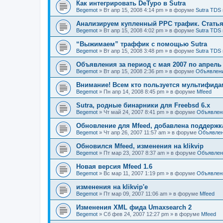
Как интегрировать DeTypo в Sutra
Begemot
»
Вт апр 15, 2008 4:14 pm
» в форуме
Sutra TDS 
Анализируем купленный PPC трафик. Статья 
Begemot
»
Вт апр 15, 2008 4:02 pm
» в форуме
Sutra TDS 
“Выжимаем” траффик с помощью Sutra
Begemot
»
Вт апр 15, 2008 3:48 pm
» в форуме
Sutra TDS 
Объявления за период с мая 2007 по апрель
Begemot
»
Вт апр 15, 2008 2:36 pm
» в форуме
Объявлен
Внимание! Всем кто пользуется мультифидам
Begemot
»
Пн апр 14, 2008 8:45 pm
» в форуме
Mfeed
Sutra, родные бинарники для Freebsd 6.x
Begemot
»
Чт май 24, 2007 8:41 pm
» в форуме
Объявлен
Обновление для Mfeed, добавлена поддерж
Begemot
»
Чт апр 26, 2007 11:57 am
» в форуме
Объявле
Обновился Mfeed, изменения на klikvip
Begemot
»
Пт мар 23, 2007 8:37 am
» в форуме
Объявлен
Новая версия Mfeed 1.6
Begemot
»
Вс мар 11, 2007 1:19 pm
» в форуме
Объявлен
изменения на klikvip'е
Begemot
»
Пт мар 09, 2007 11:06 am
» в форуме
Mfeed
Изменения XML фида Umaxsearch 2
Begemot
»
Сб фев 24, 2007 12:27 pm
» в форуме
Mfeed