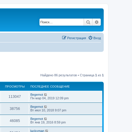
Поиск
Расширенный по
Регистрация
Вход
Найдено 86 результатов • Страница
1
из
1
ПРОСМОТРЫ
ПОСЛЕДНЕЕ СООБЩЕНИЕ
Begemot
113047
Пн мар 04, 2019 12:09 pm
Begemot
38756
Вт июл 10, 2018 9:07 pm
Begemot
46085
Вт янв 19, 2016 8:59 pm
luckyman