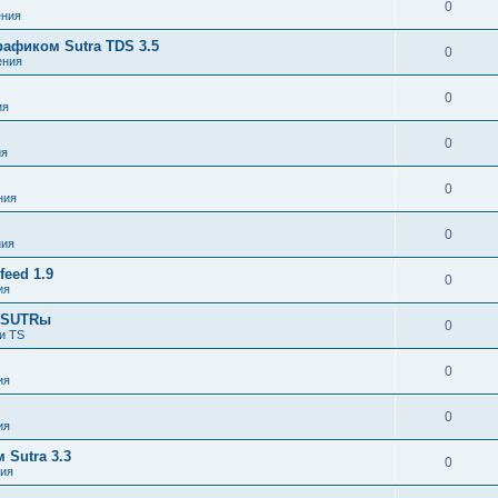
0
ния
афиком Sutra TDS 3.5
0
ения
0
ия
0
ия
0
ния
0
ния
eed 1.9
0
ия
я SUTRы
0
и TS
0
ия
0
ия
Sutra 3.3
0
ия