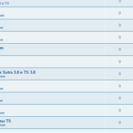
0
S и TS
0
ния
0
ия
0
ия
om
0
0
utra 3.8 и TS 3.8
0
ния
0
ия
0
ия
0
ния
емы TS
0
ния