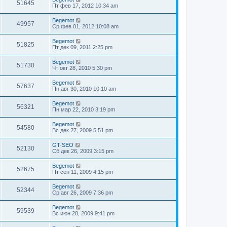
51645
Пт фев 17, 2012 10:34 am
Begemot
49957
Ср фев 01, 2012 10:08 am
Begemot
51825
Пт дек 09, 2011 2:25 pm
Begemot
51730
Чт окт 28, 2010 5:30 pm
Begemot
57637
Пн авг 30, 2010 10:10 am
Begemot
56321
Пн мар 22, 2010 3:19 pm
Begemot
54580
Вс дек 27, 2009 5:51 pm
GT-SEO
52130
Сб дек 26, 2009 3:15 pm
Begemot
52675
Пт сен 11, 2009 4:15 pm
Begemot
52344
Ср авг 26, 2009 7:36 pm
Begemot
59539
Вс июн 28, 2009 9:41 pm