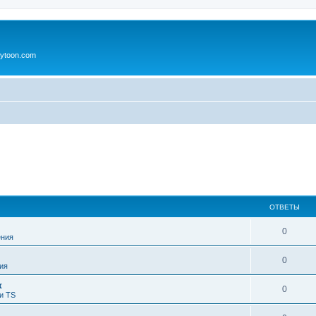
ytoon.com
ОТВЕТЫ
0
ния
0
ия
к
0
и TS