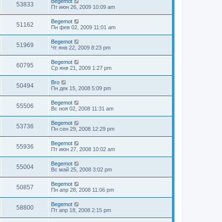
Begemot
53833
Пт июн 26, 2009 10:09 am
Begemot
51162
Пн фев 02, 2009 11:01 am
Begemot
51969
Чт янв 22, 2009 8:23 pm
Begemot
60795
Ср янв 21, 2009 1:27 pm
Bro
50494
Пн дек 15, 2008 5:09 pm
Begemot
55506
Вс ноя 02, 2008 11:31 am
Begemot
53736
Пн сен 29, 2008 12:29 pm
Begemot
55936
Пт июн 27, 2008 10:02 am
Begemot
55004
Вс май 25, 2008 3:02 pm
Begemot
50857
Пн апр 28, 2008 11:06 pm
Begemot
58800
Пт апр 18, 2008 2:15 pm