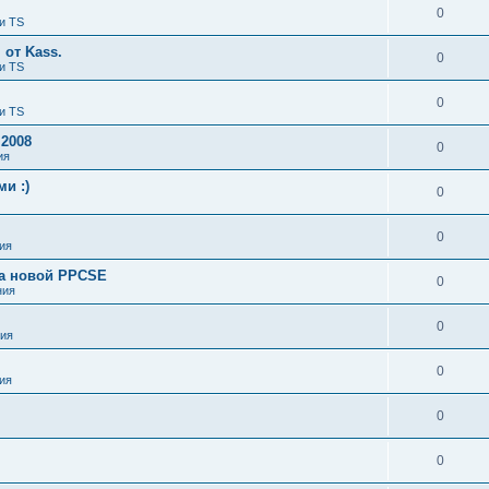
0
и TS
от Kass.
0
и TS
0
и TS
 2008
0
ия
и :)
0
0
ия
ка новой PPCSE
0
ния
0
ия
0
ия
0
0