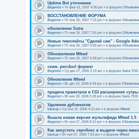
Uptime Bot уточнение
Begemot
»
Чт фев 01, 2007 4:36 pm
» в форуме
Объявлен
ВОССТАНОВЛЕНИЕ ФОРУМА
Begemot
»
Пт янв 26, 2007 7:15 pm
» в форуме
Объявлен
обновление Sutra
Begemot
»
Пт янв 26, 2007 7:00 pm
» в форуме
Объявлен
Новые темплейты "Cделай сам" - Google Ads
Begemot
»
Пт янв 26, 2007 6:59 pm
» в форуме
Объявлен
Обновиление Mfeed
Begemot
»
Пт янв 26, 2007 6:58 pm
» в форуме
Объявлен
ским, perc&url формат
Begemot
»
Ср дек 27, 2006 3:19 am
» в форуме
Sutra TDS
Обновление Mfeed
Begemot
»
Вс дек 24, 2006 6:49 pm
» в форуме
Объявлен
предача праметров в CGI расширения сутры
Begemot
»
Вт ноя 28, 2006 5:28 pm
» в форуме
Sutra TDS 
Удаление дубликатов
backup
»
Ср ноя 15, 2006 4:22 pm
» в форуме
Mfeed
Вышла новая версия мультифида Mfeed 1.5
Begemot
»
Вт ноя 07, 2006 8:10 pm
» в форуме
Объявлен
Как запустить серчбокс в выдаче через явас
backup
»
Вт ноя 07, 2006 7:03 pm
» в форуме
Mfeed