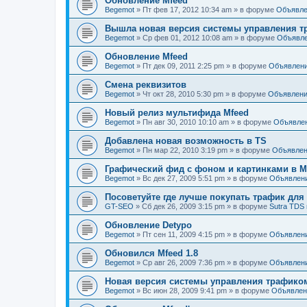
Обновление Mfeed
Begemot
»
Пт фев 17, 2012 10:34 am
» в форуме
Объявле
Вышла новая версия системы управления тр
Begemot
»
Ср фев 01, 2012 10:08 am
» в форуме
Объявл
Обновление Mfeed
Begemot
»
Пт дек 09, 2011 2:25 pm
» в форуме
Объявлен
Смена реквизитов
Begemot
»
Чт окт 28, 2010 5:30 pm
» в форуме
Объявлен
Новый релиз мультифида Mfeed
Begemot
»
Пн авг 30, 2010 10:10 am
» в форуме
Объявле
Добавлена новая возможность в TS
Begemot
»
Пн мар 22, 2010 3:19 pm
» в форуме
Объявле
Графический фид с фоном и картинками в Mf
Begemot
»
Вс дек 27, 2009 5:51 pm
» в форуме
Объявлен
Посоветуйте где лучше покупать трафик дл
GT-SEO
»
Сб дек 26, 2009 3:15 pm
» в форуме
Sutra TDS 
Обновление Detypo
Begemot
»
Пт сен 11, 2009 4:15 pm
» в форуме
Объявлен
Обновился Mfeed 1.8
Begemot
»
Ср авг 26, 2009 7:36 pm
» в форуме
Объявлен
Новая версия системы управления трафиком 
Begemot
»
Вс июн 28, 2009 9:41 pm
» в форуме
Объявлен