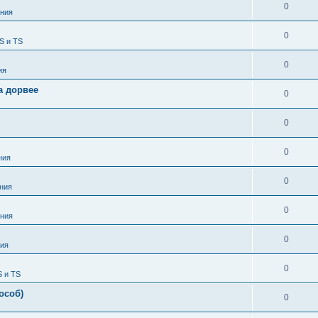
0
ния
0
S и TS
0
ия
а дорвее
0
0
0
ния
0
ния
0
ния
0
ия
0
S и TS
особ)
0