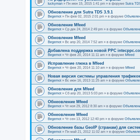
luckyman
»
Пн июн 15, 2015 1:41 pm
» в форуме
Sutra TD
Обновление для Sutra TDS 3.9.1
Begemot
»
Пн фев 02, 2015 2:01 pm
» в форуме
Объявле
Обновление Mfeed
Begemot
»
Ср дек 24, 2014 2:49 pm
» в форуме
Объявлен
Обновление Mfeed
Begemot
»
Вс апр 20, 2014 7:52 am
» в форуме
Объявлен
Добавлена поддержка новой PPC intecppc.c
Begemot
»
Чт фев 20, 2014 11:11 am
» в форуме
Mfeed
Исправление глюка в Mfeed
Begemot
»
Чт фев 20, 2014 11:10 am
» в форуме
Mfeed
Новая версия системы управления трафиком S
Begemot
»
Вс июн 16, 2013 11:25 am
» в форуме
Объявле
Обновление для Mfeed
Begemot
»
Сб апр 20, 2013 5:03 pm
» в форуме
Объявлен
Обнеовление Mfeed
Begemot
»
Чт ноя 29, 2012 8:30 am
» в форуме
Объявлен
Обнеовление Mfeed
Begemot
»
Чт сен 13, 2012 12:40 pm
» в форуме
Объявле
Обновление базы GeoIP (странам) для сист
Begemot
»
Пн май 21, 2012 11:02 am
» в форуме
Объявле