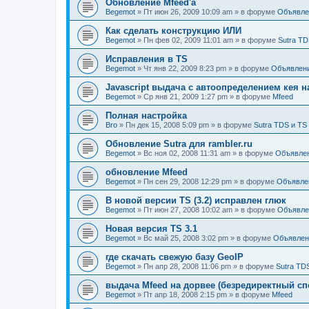
Обновление Mfeed'а
Begemot
»
Пт июн 26, 2009 10:09 am
» в форуме
Объявле
Как сделать конструкцию ИЛИ
Begemot
»
Пн фев 02, 2009 11:01 am
» в форуме
Sutra TD
Исправления в TS
Begemot
»
Чт янв 22, 2009 8:23 pm
» в форуме
Объявлен
Javascript выдача с автоопределением кея н
Begemot
»
Ср янв 21, 2009 1:27 pm
» в форуме
Mfeed
Полная настройка
Bro
»
Пн дек 15, 2008 5:09 pm
» в форуме
Sutra TDS и TS
Обновление Sutra для rambler.ru
Begemot
»
Вс ноя 02, 2008 11:31 am
» в форуме
Объявле
обновление Mfeed
Begemot
»
Пн сен 29, 2008 12:29 pm
» в форуме
Объявле
В новой версии TS (3.2) исправлен глюк
Begemot
»
Пт июн 27, 2008 10:02 am
» в форуме
Объявле
Новая версия TS 3.1
Begemot
»
Вс май 25, 2008 3:02 pm
» в форуме
Объявлен
где скачать свежую базу GeoIP
Begemot
»
Пн апр 28, 2008 11:06 pm
» в форуме
Sutra TD
выдача Mfeed на дорвее (безредиректный сп
Begemot
»
Пт апр 18, 2008 2:15 pm
» в форуме
Mfeed