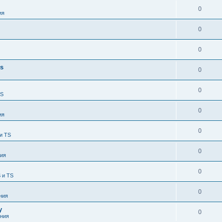
0
ия
0
0
es
0
0
TS
0
ия
0
и TS
0
ия
0
 и TS
0
ния
у
0
ния