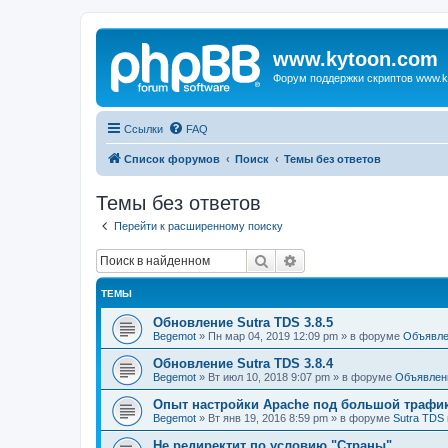
www.kytoon.com
Форум поддержки скриптов www.k
Ссылки
FAQ
Список форумов
Поиск
Темы без ответов
Темы без ответов
Перейти к расширенному поиску
Поиск
Расширенный поиск
ТЕМЫ
Обновление Sutra TDS 3.8.5
Begemot
»
Пн мар 04, 2019 12:09 pm
» в форуме
Объявле
Обновление Sutra TDS 3.8.4
Begemot
»
Вт июл 10, 2018 9:07 pm
» в форуме
Объявлен
Опыт настройки Apache под большой трафи
Begemot
»
Вт янв 19, 2016 8:59 pm
» в форуме
Sutra TDS 
Не редиректит по условию "Страны"