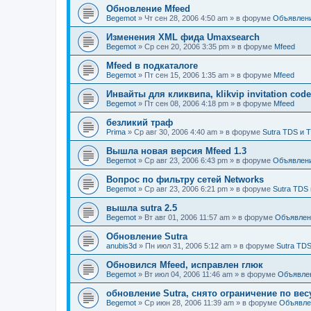
Обновление Mfeed
Begemot
»
Чт сен 28, 2006 4:50 am
» в форуме
Объявлен
Изменения XML фида Umaxsearch
Begemot
»
Ср сен 20, 2006 3:35 pm
» в форуме
Mfeed
Mfeed в подкаталоге
Begemot
»
Пт сен 15, 2006 1:35 am
» в форуме
Mfeed
Инвайты для кликвипа, klikvip invitation cod
Begemot
»
Пт сен 08, 2006 4:18 pm
» в форуме
Mfeed
безликий траф
Prima
»
Ср авг 30, 2006 4:40 am
» в форуме
Sutra TDS и 
Вышла новая версия Mfeed 1.3
Begemot
»
Ср авг 23, 2006 6:43 pm
» в форуме
Объявлен
Вопрос по фильтру сетей Networks
Begemot
»
Ср авг 23, 2006 6:21 pm
» в форуме
Sutra TDS 
вышла sutra 2.5
Begemot
»
Вт авг 01, 2006 11:57 am
» в форуме
Объявлен
Обновление Sutra
anubis3d
»
Пн июл 31, 2006 5:12 am
» в форуме
Sutra TDS
Обновился Mfeed, исправлен глюк
Begemot
»
Вт июл 04, 2006 11:46 am
» в форуме
Объявле
обновление Sutra, снято ограничение по вес
Begemot
»
Ср июн 28, 2006 11:39 am
» в форуме
Объявле