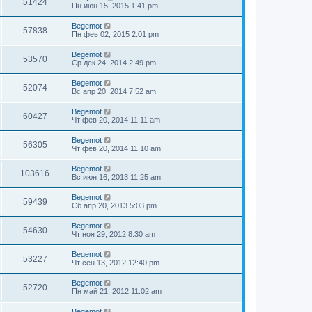
51424
Пн июн 15, 2015 1:41 pm
Begemot
57838
Пн фев 02, 2015 2:01 pm
Begemot
53570
Ср дек 24, 2014 2:49 pm
Begemot
52074
Вс апр 20, 2014 7:52 am
Begemot
60427
Чт фев 20, 2014 11:11 am
Begemot
56305
Чт фев 20, 2014 11:10 am
Begemot
103616
Вс июн 16, 2013 11:25 am
Begemot
59439
Сб апр 20, 2013 5:03 pm
Begemot
54630
Чт ноя 29, 2012 8:30 am
Begemot
53227
Чт сен 13, 2012 12:40 pm
Begemot
52720
Пн май 21, 2012 11:02 am
Begemot