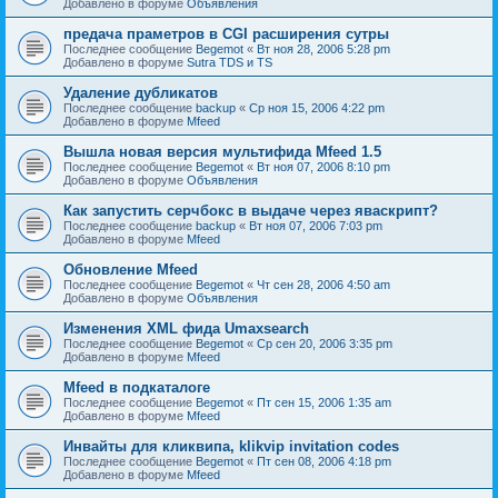
Добавлено в форуме
Объявления
предача праметров в CGI расширения сутры
Последнее сообщение
Begemot
«
Вт ноя 28, 2006 5:28 pm
Добавлено в форуме
Sutra TDS и TS
Удаление дубликатов
Последнее сообщение
backup
«
Ср ноя 15, 2006 4:22 pm
Добавлено в форуме
Mfeed
Вышла новая версия мультифида Mfeed 1.5
Последнее сообщение
Begemot
«
Вт ноя 07, 2006 8:10 pm
Добавлено в форуме
Объявления
Как запустить серчбокс в выдаче через яваскрипт?
Последнее сообщение
backup
«
Вт ноя 07, 2006 7:03 pm
Добавлено в форуме
Mfeed
Обновление Mfeed
Последнее сообщение
Begemot
«
Чт сен 28, 2006 4:50 am
Добавлено в форуме
Объявления
Изменения XML фида Umaxsearch
Последнее сообщение
Begemot
«
Ср сен 20, 2006 3:35 pm
Добавлено в форуме
Mfeed
Mfeed в подкаталоге
Последнее сообщение
Begemot
«
Пт сен 15, 2006 1:35 am
Добавлено в форуме
Mfeed
Инвайты для кликвипа, klikvip invitation codes
Последнее сообщение
Begemot
«
Пт сен 08, 2006 4:18 pm
Добавлено в форуме
Mfeed