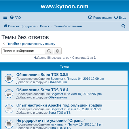
www.kytoon.com
FAQ
Регистрация
Вход
П
Список форумов
Поиск
Темы без ответов
о
Темы без ответов
и
Перейти к расширенному поиску
с
Поиск
Расширенный поиск
к
Найдено 86 результатов • Страница
1
из
1
Темы
Обновление Sutra TDS 3.8.5
Последнее сообщение
Begemot
«
Пн мар 04, 2019 12:09 pm
Добавлено в форуме
Объявления
Обновление Sutra TDS 3.8.4
Последнее сообщение
Begemot
«
Вт июл 10, 2018 9:07 pm
Добавлено в форуме
Объявления
Опыт настройки Apache под большой трафик
Последнее сообщение
Begemot
«
Вт янв 19, 2016 8:59 pm
Добавлено в форуме
Sutra TDS и TS
Не редиректит по условию "Страны"
Последнее сообщение
luckyman
«
Пн июн 15, 2015 1:41 pm
Добавлено в форуме
Sutra TDS и TS