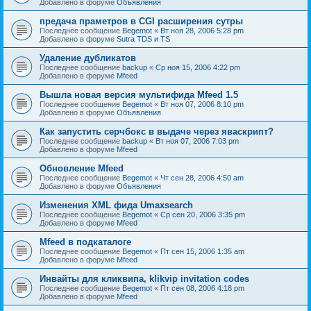
Добавлено в форуме
Объявления
предача праметров в CGI расширения сутры
Последнее сообщение
Begemot
«
Вт ноя 28, 2006 5:28 pm
Добавлено в форуме
Sutra TDS и TS
Удаление дубликатов
Последнее сообщение
backup
«
Ср ноя 15, 2006 4:22 pm
Добавлено в форуме
Mfeed
Вышла новая версия мультифида Mfeed 1.5
Последнее сообщение
Begemot
«
Вт ноя 07, 2006 8:10 pm
Добавлено в форуме
Объявления
Как запустить серчбокс в выдаче через яваскрипт?
Последнее сообщение
backup
«
Вт ноя 07, 2006 7:03 pm
Добавлено в форуме
Mfeed
Обновление Mfeed
Последнее сообщение
Begemot
«
Чт сен 28, 2006 4:50 am
Добавлено в форуме
Объявления
Изменения XML фида Umaxsearch
Последнее сообщение
Begemot
«
Ср сен 20, 2006 3:35 pm
Добавлено в форуме
Mfeed
Mfeed в подкаталоге
Последнее сообщение
Begemot
«
Пт сен 15, 2006 1:35 am
Добавлено в форуме
Mfeed
Инвайты для кликвипа, klikvip invitation codes
Последнее сообщение
Begemot
«
Пт сен 08, 2006 4:18 pm
Добавлено в форуме
Mfeed