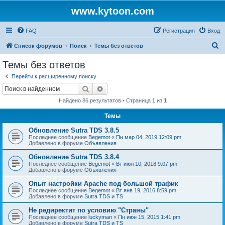
www.kytoon.com
FAQ
Регистрация
Вход
П
Список форумов
Поиск
Темы без ответов
о
Темы без ответов
и
Перейти к расширенному поиску
с
Поиск
Расширенный поиск
к
Найдено 86 результатов • Страница
1
из
1
Темы
Обновление Sutra TDS 3.8.5
Последнее сообщение
Begemot
«
Пн мар 04, 2019 12:09 pm
Добавлено в форуме
Объявления
Обновление Sutra TDS 3.8.4
Последнее сообщение
Begemot
«
Вт июл 10, 2018 9:07 pm
Добавлено в форуме
Объявления
Опыт настройки Apache под большой трафик
Последнее сообщение
Begemot
«
Вт янв 19, 2016 8:59 pm
Добавлено в форуме
Sutra TDS и TS
Не редиректит по условию "Страны"
Последнее сообщение
luckyman
«
Пн июн 15, 2015 1:41 pm
Добавлено в форуме
Sutra TDS и TS