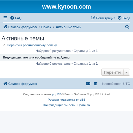
www.kytoon.com
FAQ
Регистрация
Вход
П
Список форумов
Поиск
Активные темы
о
Активные темы
и
Перейти к расширенному поиску
с
Найдено 0 результатов • Страница
1
из
1
к
Подходящих тем или сообщений не найдено.
Найдено 0 результатов • Страница
1
из
1
Перейти
Список форумов
Часовой пояс:
UTC
Создано на основе
phpBB
® Forum Software © phpBB Limited
Русская поддержка phpBB
Конфиденциальность
|
Правила