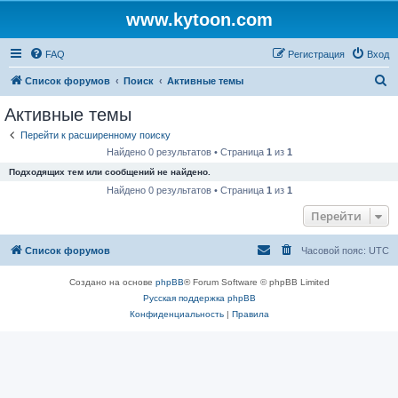
www.kytoon.com
FAQ
Регистрация
Вход
П
Список форумов
Поиск
Активные темы
о
Активные темы
и
Перейти к расширенному поиску
с
Найдено 0 результатов • Страница
1
из
1
к
Подходящих тем или сообщений не найдено.
Найдено 0 результатов • Страница
1
из
1
Перейти
Список форумов
Часовой пояс:
UTC
Создано на основе
phpBB
® Forum Software © phpBB Limited
Русская поддержка phpBB
Конфиденциальность
|
Правила