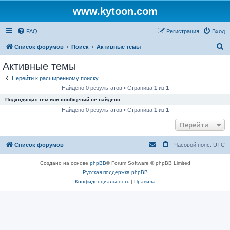
www.kytoon.com
FAQ
Регистрация
Вход
П
Список форумов
Поиск
Активные темы
о
Активные темы
и
Перейти к расширенному поиску
с
Найдено 0 результатов • Страница
1
из
1
к
Подходящих тем или сообщений не найдено.
Найдено 0 результатов • Страница
1
из
1
Перейти
Список форумов
Часовой пояс:
UTC
Создано на основе
phpBB
® Forum Software © phpBB Limited
Русская поддержка phpBB
Конфиденциальность
|
Правила