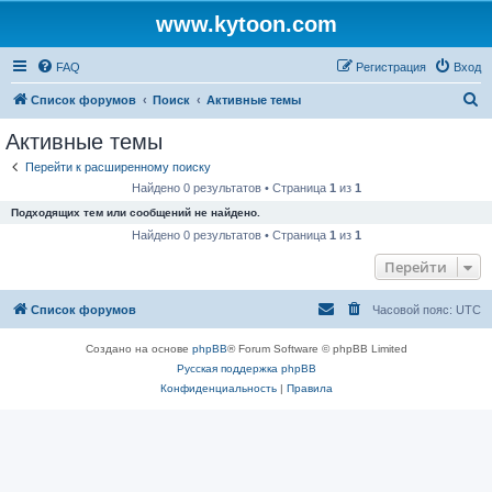
www.kytoon.com
FAQ
Регистрация
Вход
П
Список форумов
Поиск
Активные темы
о
Активные темы
и
Перейти к расширенному поиску
с
Найдено 0 результатов • Страница
1
из
1
к
Подходящих тем или сообщений не найдено.
Найдено 0 результатов • Страница
1
из
1
Перейти
Список форумов
Часовой пояс:
UTC
Создано на основе
phpBB
® Forum Software © phpBB Limited
Русская поддержка phpBB
Конфиденциальность
|
Правила