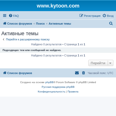
www.kytoon.com
FAQ
Регистрация
Вход
П
Список форумов
Поиск
Активные темы
о
Активные темы
и
Перейти к расширенному поиску
с
Найдено 0 результатов • Страница
1
из
1
к
Подходящих тем или сообщений не найдено.
Найдено 0 результатов • Страница
1
из
1
Перейти
Список форумов
Часовой пояс:
UTC
Создано на основе
phpBB
® Forum Software © phpBB Limited
Русская поддержка phpBB
Конфиденциальность
|
Правила