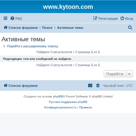
www.kytoon.com
FAQ
Регистрация
Вход
П
Список форумов
Поиск
Активные темы
о
Активные темы
и
Перейти к расширенному поиску
с
Найдено 0 результатов • Страница
1
из
1
к
Подходящих тем или сообщений не найдено.
Найдено 0 результатов • Страница
1
из
1
Перейти
Список форумов
Часовой пояс:
UTC
Создано на основе
phpBB
® Forum Software © phpBB Limited
Русская поддержка phpBB
Конфиденциальность
|
Правила