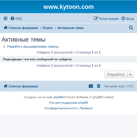
www.kytoon.com
FAQ
Регистрация
Вход
П
Список форумов
Поиск
Активные темы
о
Активные темы
и
Перейти к расширенному поиску
с
Найдено 0 результатов • Страница
1
из
1
к
Подходящих тем или сообщений не найдено.
Найдено 0 результатов • Страница
1
из
1
Перейти
Список форумов
Часовой пояс:
UTC
Создано на основе
phpBB
® Forum Software © phpBB Limited
Русская поддержка phpBB
Конфиденциальность
|
Правила