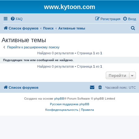
www.kytoon.com
FAQ
Регистрация
Вход
П
Список форумов
Поиск
Активные темы
о
Активные темы
и
Перейти к расширенному поиску
с
Найдено 0 результатов • Страница
1
из
1
к
Подходящих тем или сообщений не найдено.
Найдено 0 результатов • Страница
1
из
1
Перейти
Список форумов
Часовой пояс:
UTC
Создано на основе
phpBB
® Forum Software © phpBB Limited
Русская поддержка phpBB
Конфиденциальность
|
Правила