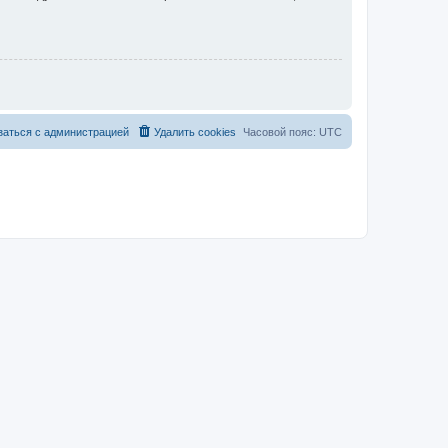
заться с администрацией
Удалить cookies
Часовой пояс:
UTC