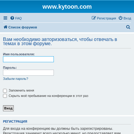
www.kytoon.com
FAQ
Регистрация
Вход
П
Список форумов
о
Вам необходимо авторизоваться, чтобы отвечать в
и
темах в этом форуме.
с
Имя пользователя:
к
Пароль:
Забыли пароль?
Запомнить меня
Скрыть моё пребывание на конференции в этот раз
РЕГИСТРАЦИЯ
Для входа на конференцию вы должны быть зарегистрированы.
Регистрация занимает всего несколько минут, но предоставляет вам