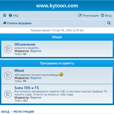
www.kytoon.com
FAQ
Регистрация
Вход
П
Список форумов
о
Текущее время: Сб авг 08, 2026 11:05 am
и
Общее
с
Объявления
к
новости и апдейты
Модератор:
Begemot
Темы:
82
Программы и скрипты
Mfeed
обсуждение лучшего мультифида
Модератор:
Begemot
Темы:
65
Sutra TDS и TS
Все вопросы касающиеся скрипта ТДС и системы покупки трафика TS
пишите сюда. Ответы на вопросы тоже сюда.
Модератор:
Begemot
Темы:
417
ВХОД
•
РЕГИСТРАЦИЯ