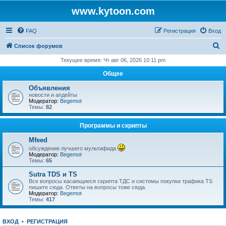
www.kytoon.com
FAQ
Регистрация
Вход
П
Список форумов
о
Текущее время: Чт авг 06, 2026 10:11 pm
и
Общее
с
Объявления
к
новости и апдейты
Модератор:
Begemot
Темы:
82
Программы и скрипты
Mfeed
обсуждение лучшего мультифида
Модератор:
Begemot
Темы:
65
Sutra TDS и TS
Все вопросы касающиеся скрипта ТДС и системы покупки трафика TS
пишите сюда. Ответы на вопросы тоже сюда.
Модератор:
Begemot
Темы:
417
ВХОД
•
РЕГИСТРАЦИЯ