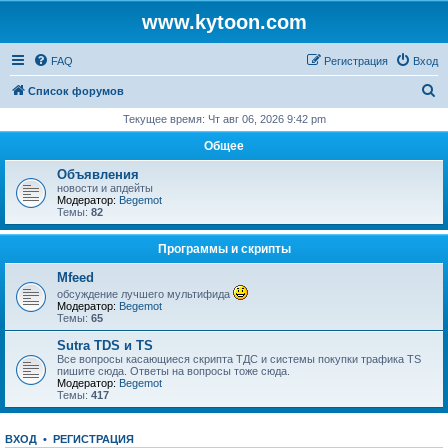
www.kytoon.com
FAQ
Регистрация
Вход
П
Список форумов
о
Текущее время: Чт авг 06, 2026 9:42 pm
и
Общее
с
Объявления
к
новости и апдейты
Модератор:
Begemot
Темы:
82
Программы и скрипты
Mfeed
обсуждение лучшего мультифида
Модератор:
Begemot
Темы:
65
Sutra TDS и TS
Все вопросы касающиеся скрипта ТДС и системы покупки трафика TS
пишите сюда. Ответы на вопросы тоже сюда.
Модератор:
Begemot
Темы:
417
ВХОД
•
РЕГИСТРАЦИЯ