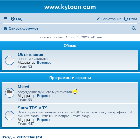
www.kytoon.com
FAQ
Регистрация
Вход
П
Список форумов
о
Текущее время: Вс авг 09, 2026 5:43 am
и
Общее
с
Объявления
к
новости и апдейты
Модератор:
Begemot
Темы:
82
Программы и скрипты
Mfeed
обсуждение лучшего мультифида
Модератор:
Begemot
Темы:
65
Sutra TDS и TS
Все вопросы касающиеся скрипта ТДС и системы покупки трафика TS
пишите сюда. Ответы на вопросы тоже сюда.
Модератор:
Begemot
Темы:
417
ВХОД
•
РЕГИСТРАЦИЯ