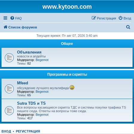
www.kytoon.com
FAQ
Регистрация
Вход
П
Список форумов
о
Текущее время: Пт авг 07, 2026 3:40 am
и
Общее
с
Объявления
к
новости и апдейты
Модератор:
Begemot
Темы:
82
Программы и скрипты
Mfeed
обсуждение лучшего мультифида
Модератор:
Begemot
Темы:
65
Sutra TDS и TS
Все вопросы касающиеся скрипта ТДС и системы покупки трафика TS
пишите сюда. Ответы на вопросы тоже сюда.
Модератор:
Begemot
Темы:
417
ВХОД
•
РЕГИСТРАЦИЯ