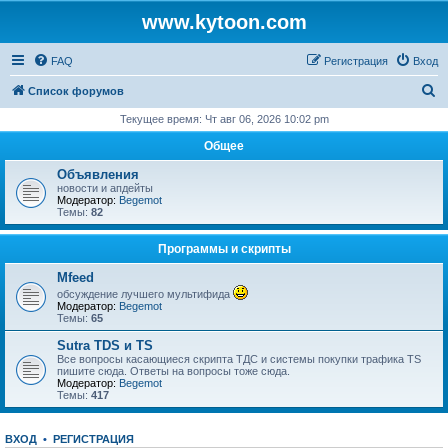
www.kytoon.com
FAQ
Регистрация
Вход
П
Список форумов
о
Текущее время: Чт авг 06, 2026 10:02 pm
и
Общее
с
Объявления
к
новости и апдейты
Модератор:
Begemot
Темы:
82
Программы и скрипты
Mfeed
обсуждение лучшего мультифида
Модератор:
Begemot
Темы:
65
Sutra TDS и TS
Все вопросы касающиеся скрипта ТДС и системы покупки трафика TS
пишите сюда. Ответы на вопросы тоже сюда.
Модератор:
Begemot
Темы:
417
ВХОД
•
РЕГИСТРАЦИЯ