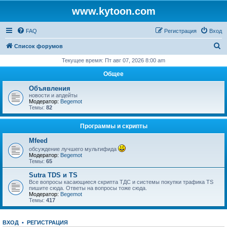
www.kytoon.com
FAQ
Регистрация
Вход
П
Список форумов
о
Текущее время: Пт авг 07, 2026 8:00 am
и
Общее
с
Объявления
к
новости и апдейты
Модератор:
Begemot
Темы:
82
Программы и скрипты
Mfeed
обсуждение лучшего мультифида
Модератор:
Begemot
Темы:
65
Sutra TDS и TS
Все вопросы касающиеся скрипта ТДС и системы покупки трафика TS
пишите сюда. Ответы на вопросы тоже сюда.
Модератор:
Begemot
Темы:
417
ВХОД
•
РЕГИСТРАЦИЯ