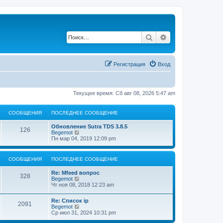
Поиск
Расширенный по
Регистрация
Вход
Текущее время: Сб авг 08, 2026 5:47 am
СООБЩЕНИЯ
ПОСЛЕДНЕЕ СООБЩЕНИЕ
Обновление Sutra TDS 3.8.5
126
П
Begemot
е
Пн мар 04, 2019 12:09 pm
р
е
й
СООБЩЕНИЯ
ПОСЛЕДНЕЕ СООБЩЕНИЕ
т
и
Re: Mfeed вопрос
к
328
П
Begemot
п
е
Чт ноя 08, 2018 12:23 am
о
р
с
е
л
Re: Список ip
й
2091
е
П
Begemot
т
д
е
Ср июл 31, 2024 10:31 pm
и
н
р
к
е