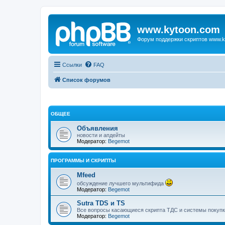
www.kytoon.com
Форум поддержки скриптов www.k
Ссылки
FAQ
Список форумов
ОБЩЕЕ
Объявления
новости и апдейты
Модератор:
Begemot
ПРОГРАММЫ И СКРИПТЫ
Mfeed
обсуждение лучшего мультифида
Модератор:
Begemot
Sutra TDS и TS
Все вопросы касающиеся скрипта ТДС и системы покупк
Модератор:
Begemot