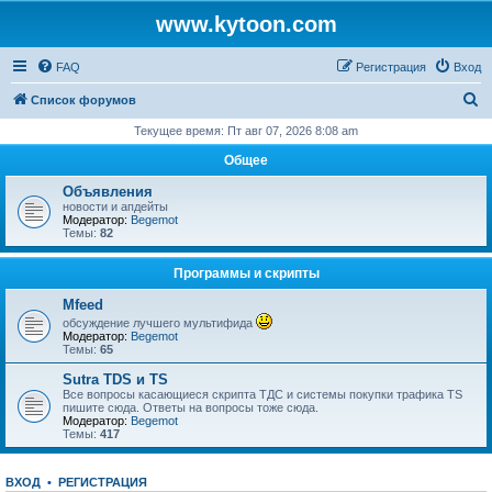
www.kytoon.com
FAQ
Регистрация
Вход
П
Список форумов
о
Текущее время: Пт авг 07, 2026 8:08 am
и
Общее
с
Объявления
к
новости и апдейты
Модератор:
Begemot
Темы:
82
Программы и скрипты
Mfeed
обсуждение лучшего мультифида
Модератор:
Begemot
Темы:
65
Sutra TDS и TS
Все вопросы касающиеся скрипта ТДС и системы покупки трафика TS
пишите сюда. Ответы на вопросы тоже сюда.
Модератор:
Begemot
Темы:
417
ВХОД
•
РЕГИСТРАЦИЯ