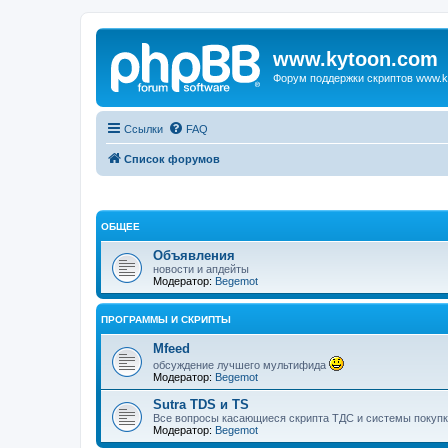
www.kytoon.com
Форум поддержки скриптов www.k
Ссылки
FAQ
Список форумов
ОБЩЕЕ
Объявления
новости и апдейты
Модератор:
Begemot
ПРОГРАММЫ И СКРИПТЫ
Mfeed
обсуждение лучшего мультифида
Модератор:
Begemot
Sutra TDS и TS
Все вопросы касающиеся скрипта ТДС и системы покупк
Модератор:
Begemot