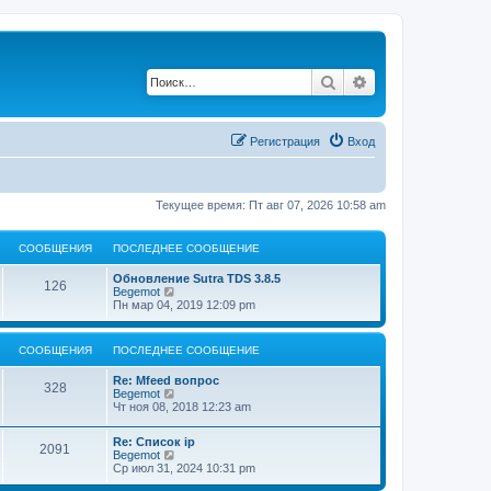
Поиск
Расширенный по
Регистрация
Вход
Текущее время: Пт авг 07, 2026 10:58 am
СООБЩЕНИЯ
ПОСЛЕДНЕЕ СООБЩЕНИЕ
Обновление Sutra TDS 3.8.5
126
П
Begemot
е
Пн мар 04, 2019 12:09 pm
р
е
й
СООБЩЕНИЯ
ПОСЛЕДНЕЕ СООБЩЕНИЕ
т
и
Re: Mfeed вопрос
к
328
П
Begemot
п
е
Чт ноя 08, 2018 12:23 am
о
р
с
е
л
Re: Список ip
й
2091
е
П
Begemot
т
д
е
Ср июл 31, 2024 10:31 pm
и
н
р
к
е