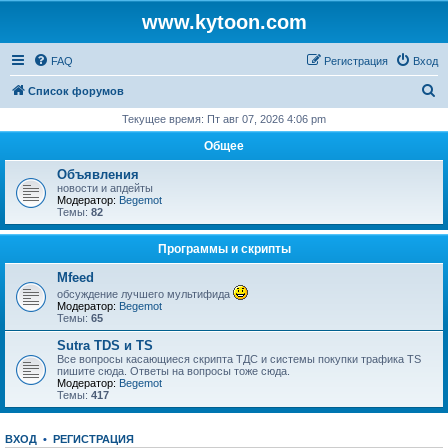
www.kytoon.com
FAQ
Регистрация
Вход
П
Список форумов
о
Текущее время: Пт авг 07, 2026 4:06 pm
и
Общее
с
Объявления
к
новости и апдейты
Модератор:
Begemot
Темы:
82
Программы и скрипты
Mfeed
обсуждение лучшего мультифида
Модератор:
Begemot
Темы:
65
Sutra TDS и TS
Все вопросы касающиеся скрипта ТДС и системы покупки трафика TS
пишите сюда. Ответы на вопросы тоже сюда.
Модератор:
Begemot
Темы:
417
ВХОД
•
РЕГИСТРАЦИЯ