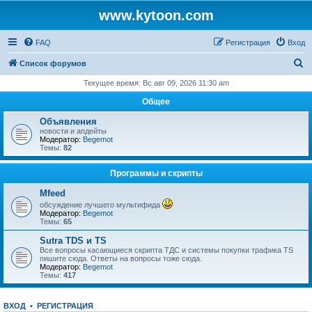
www.kytoon.com
FAQ
Регистрация
Вход
П
Список форумов
о
Текущее время: Вс авг 09, 2026 11:30 am
и
Общее
с
Объявления
к
новости и апдейты
Модератор:
Begemot
Темы:
82
Программы и скрипты
Mfeed
обсуждение лучшего мультифида
Модератор:
Begemot
Темы:
65
Sutra TDS и TS
Все вопросы касающиеся скрипта ТДС и системы покупки трафика TS
пишите сюда. Ответы на вопросы тоже сюда.
Модератор:
Begemot
Темы:
417
ВХОД
•
РЕГИСТРАЦИЯ