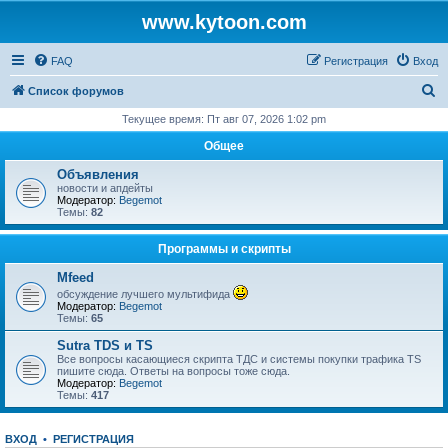
www.kytoon.com
FAQ
Регистрация
Вход
П
Список форумов
о
Текущее время: Пт авг 07, 2026 1:02 pm
и
Общее
с
Объявления
к
новости и апдейты
Модератор:
Begemot
Темы:
82
Программы и скрипты
Mfeed
обсуждение лучшего мультифида
Модератор:
Begemot
Темы:
65
Sutra TDS и TS
Все вопросы касающиеся скрипта ТДС и системы покупки трафика TS
пишите сюда. Ответы на вопросы тоже сюда.
Модератор:
Begemot
Темы:
417
ВХОД
•
РЕГИСТРАЦИЯ