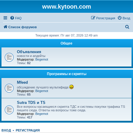
www.kytoon.com
FAQ
Регистрация
Вход
П
Список форумов
о
Текущее время: Пт авг 07, 2026 12:49 am
и
Общее
с
Объявления
к
новости и апдейты
Модератор:
Begemot
Темы:
82
Программы и скрипты
Mfeed
обсуждение лучшего мультифида
Модератор:
Begemot
Темы:
65
Sutra TDS и TS
Все вопросы касающиеся скрипта ТДС и системы покупки трафика TS
пишите сюда. Ответы на вопросы тоже сюда.
Модератор:
Begemot
Темы:
417
ВХОД
•
РЕГИСТРАЦИЯ