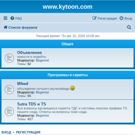
www.kytoon.com
FAQ
Регистрация
Вход
П
Список форумов
о
Текущее время: Пн авг 10, 2026 10:08 am
и
Общее
с
Объявления
к
новости и апдейты
Модератор:
Begemot
Темы:
82
Программы и скрипты
Mfeed
обсуждение лучшего мультифида
Модератор:
Begemot
Темы:
65
Sutra TDS и TS
Все вопросы касающиеся скрипта ТДС и системы покупки трафика TS
пишите сюда. Ответы на вопросы тоже сюда.
Модератор:
Begemot
Темы:
417
ВХОД
•
РЕГИСТРАЦИЯ