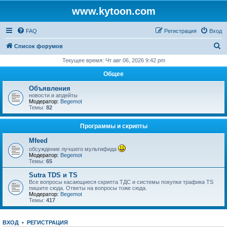
www.kytoon.com
FAQ
Регистрация
Вход
П
Список форумов
о
Текущее время: Чт авг 06, 2026 9:42 pm
и
Общее
с
Объявления
к
новости и апдейты
Модератор:
Begemot
Темы:
82
Программы и скрипты
Mfeed
обсуждение лучшего мультифида
Модератор:
Begemot
Темы:
65
Sutra TDS и TS
Все вопросы касающиеся скрипта ТДС и системы покупки трафика TS
пишите сюда. Ответы на вопросы тоже сюда.
Модератор:
Begemot
Темы:
417
ВХОД
•
РЕГИСТРАЦИЯ