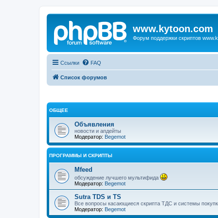
www.kytoon.com
Форум поддержки скриптов www.k
Ссылки
FAQ
Список форумов
ОБЩЕЕ
Объявления
новости и апдейты
Модератор:
Begemot
ПРОГРАММЫ И СКРИПТЫ
Mfeed
обсуждение лучшего мультифида
Модератор:
Begemot
Sutra TDS и TS
Все вопросы касающиеся скрипта ТДС и системы покупк
Модератор:
Begemot