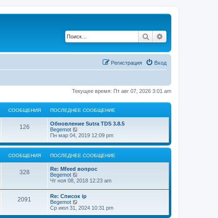
Поиск
Расширенный по
Регистрация
Вход
Текущее время: Пт авг 07, 2026 3:01 am
СООБЩЕНИЯ
ПОСЛЕДНЕЕ СООБЩЕНИЕ
Обновление Sutra TDS 3.8.5
126
П
Begemot
е
Пн мар 04, 2019 12:09 pm
р
е
й
СООБЩЕНИЯ
ПОСЛЕДНЕЕ СООБЩЕНИЕ
т
и
Re: Mfeed вопрос
к
328
П
Begemot
п
е
Чт ноя 08, 2018 12:23 am
о
р
с
е
л
Re: Список ip
й
2091
е
П
Begemot
т
д
е
Ср июл 31, 2024 10:31 pm
и
н
р
к
е